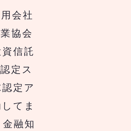
用会社
券業協会
投資信託
構認定ス
C認定ア
動してま
き金融知