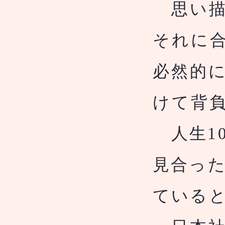
思い描
それに
必然的
けて背
​
人生1
見合っ
ている