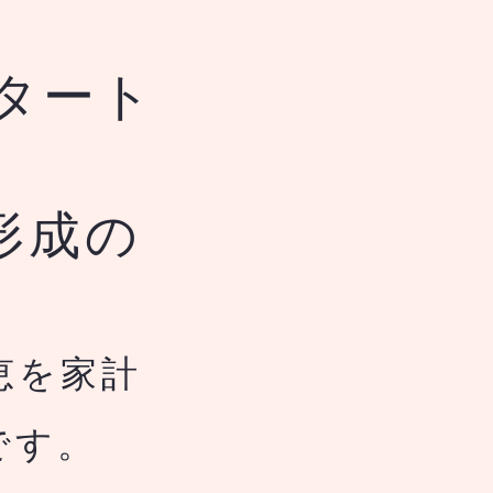
タート
形成の
恵を家計
です。