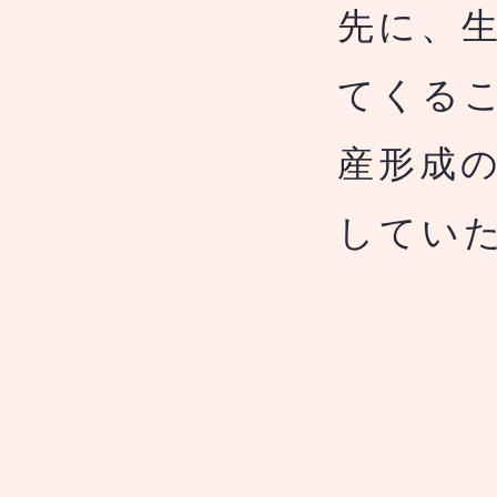
先に、
てくる
産形成
してい