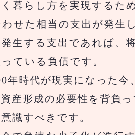
く暮らし方を実現するた
合わせた相当の支出が発生
に発生する支出であれば、
負っている負債です。
00年時代が現実になった今
た資産形成の必要性を背負っ
と意識すべきです。