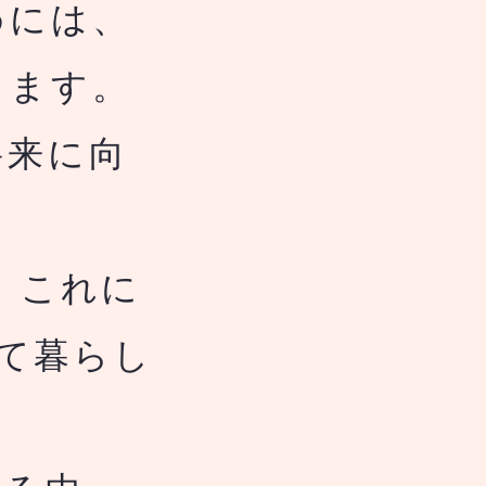
めには、
します。
将来に向
、これに
て暮らし