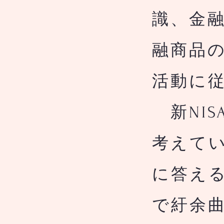
識、金
融商品
活動に
新NIS
考えてい
に答え
で紆余