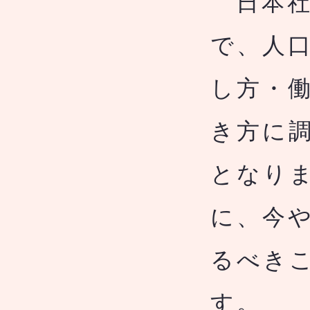
日本社
で、人
し方・
き方に
となり
に、今
るべきこ
す