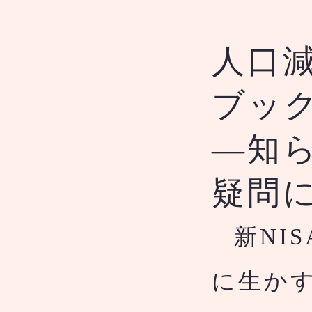
人口
ブッ
―知
疑問
新NI
​
に生か