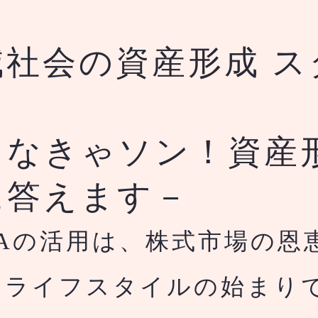
減社会の資産形成 ス
ク
らなきゃソン！資産
に答えます－
SAの活用は、株式市場の恩
すライフスタイルの始まり