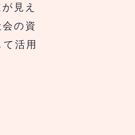
道が見え
社会の資
して活用