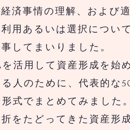
融経済事情の理解、および
の利用あるいは選択につい
従事してまいりました。
Aを活用して資産形成を始
る人のために、代表的な5
る形式でまとめてみました
曲折をたどってきた資産形