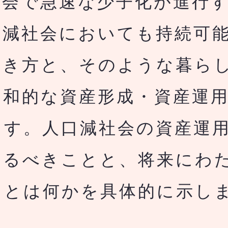
会で急速な少子化が進行す
口減社会においても持
続可
働き方と、そのような暮ら
調和的な資産形成・資産運
ます。人口減社会の資産運
やるべきことと、将来にわ
とは何かを​具体的に示し
。