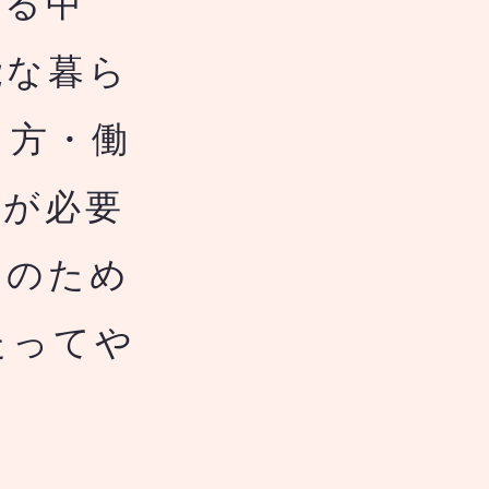
る中
能な暮ら
し方・働
用が必要
用のため
たってや
ま