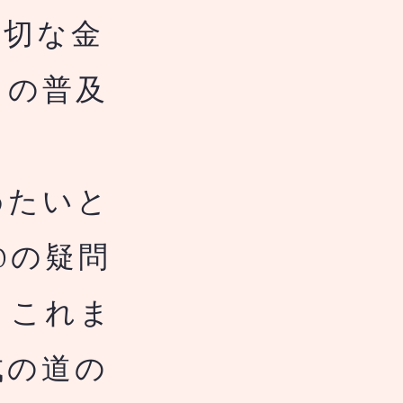
適切な金
ての普及
めたいと
0の疑問
。これま
成の道の