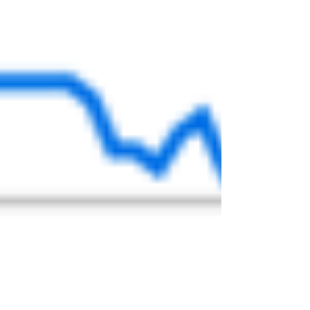
と考えている人のた
めに、代表的な50の
疑問に答える形式で
まとめてみました。
これまで紆余曲折を
たどってきた資産形
成の道の先に、生涯
続く長くて真っすぐ
な道が見えてくるこ
とを期待します。人
口減社会の資産形成
のためのスタートブ
ックとして活用して