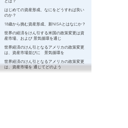
とは？
思い描く暮らし方
はじめての資産形成、なにをどうすれば良い
を実現するために
のか？
は、それに合わせた
18歳から挑む資産形成、新NISAとはなにか？
相当の支出が発生し
世界の経済をけん引する米国の政策変更は資
産市場、および 景気循環を通じ
ます。必然的に発生
世界経済のけん引となるアメリカの政策変更
する支出であれば、
は、資産市場並びに 景気循環を
将来に向けて背負っ
世界経済のけん引となるアメリカの政策変更
は、資産市場を 通じてどのよう
ている負債です。
​
人生100年時代が現
実になった今、これ
に見合った資産形成
の必要性を背負って
暮らしていると意識