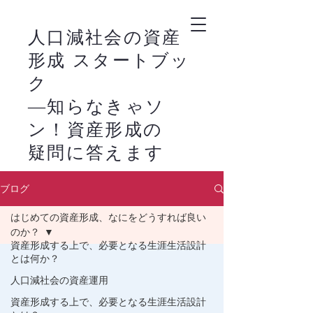
人口減社会の資産
形成 スタートブッ
ク
―知らなきゃソ
ン！資産形成の
疑問に答えます
－
ブログ
新NISAの活用は、
​
はじめての資産形成、なにをどうすれば良い
株式市場の恩恵を家
のか？
計に生かすライフス
資産形成する上で、必要となる生涯生活設計
とは何か？
タイルの始まりで
人口減社会の資産運用
す。
資産形成する上で、必要となる生涯生活設計