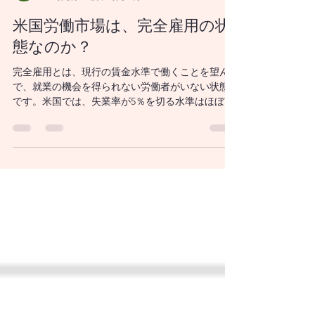
山木戸啓治
13 時間前
読了時間: 4分
米国労働市場は、完全雇用の状
態なのか？
完全雇用とは、現行の賃金水準で働くことを望ん
で、就業の機会を得られない労働者がいない状態
です。米国では、失業率が5％を切る水準はほぼ完
全雇用といわれます。米連邦準備制度理事会
（FRB）では失業率の4％程度が労働市場の長期的
な均衡水準とみています。