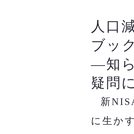
人口
ブッ
―知
疑問
新NI
​
に生か