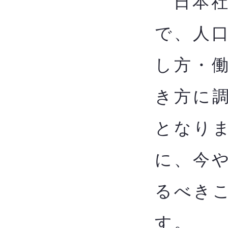
日本社
で、人
し方・
き方に
となり
に、今
るべきこ
す