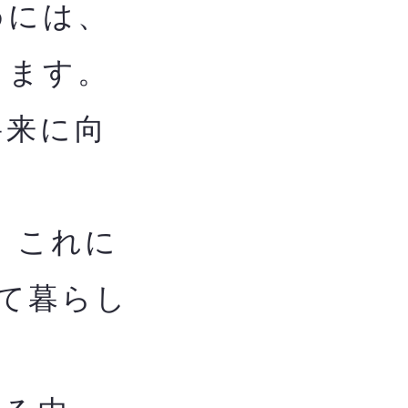
めには、
します。
将来に向
、これに
て暮らし