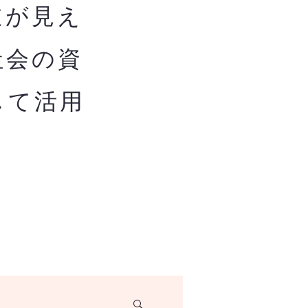
道が見え
社会の資
して活用