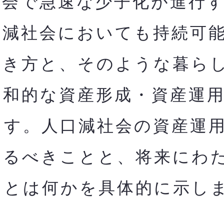
会で急速な少子化が進行す
口減社会においても持
続可
働き方と、そのような暮ら
調和的な資産形成・資産運
ます。人口減社会の資産運
やるべきことと、将来にわ
とは何かを​具体的に示し
。