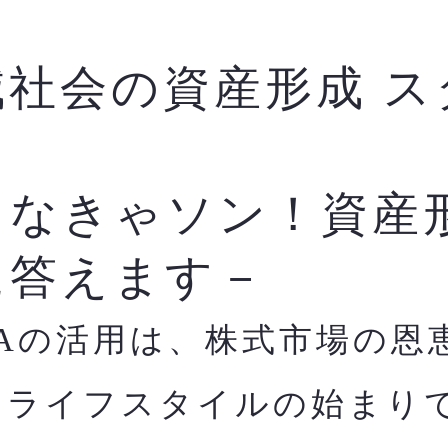
減社会の資産形成 ス
ク
らなきゃソン！資産
に答えます－
SAの活用は、株式市場の恩
すライフスタイルの始まり