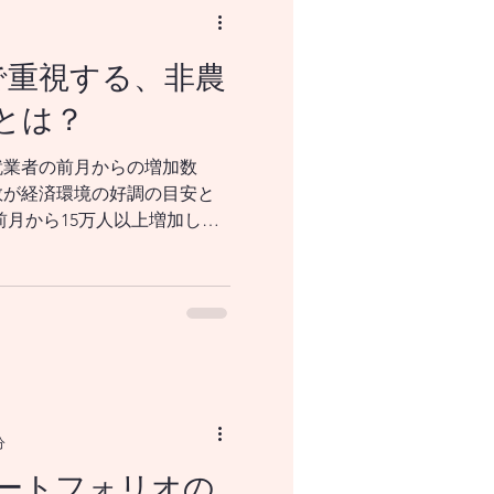
で重視する、非農
とは？
就業者の前月からの増加数
加数が経済環境の好調の目安と
前月から15万人以上増加して
P（国内総生産）の成長に問
す。20万人以上増加してい
因になるとされています。
分
ートフォリオの