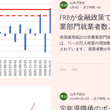
山木戸啓治
6月6日
読了時間: 4分
FRBが金融政策
業部門就業者数
米国雇用統計の非農業部門
は、15～20万人程度の増
されています。 就業者数が
いれば、豊かさをあらわGD
題のない水準といわれていま
れば、GDPを押し上げる要
山木戸啓治
2024年4月25日
読了時間: 5
定年退職後のポ