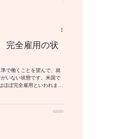
、完全雇用の状
NISAとはなにか？
水準で働くことを望んで、就
者がいない状態です。米国で
はほぼ完全雇用といわれま
FRB）では失業率の4％程度
水準とみています。