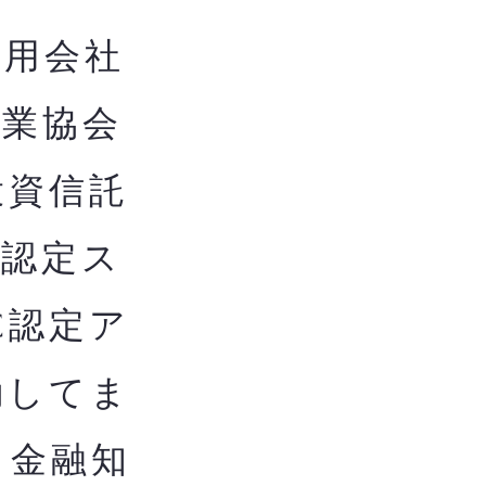
用会社
券業協会
投資信託
構認定ス
C認定ア
動してま
き金融知