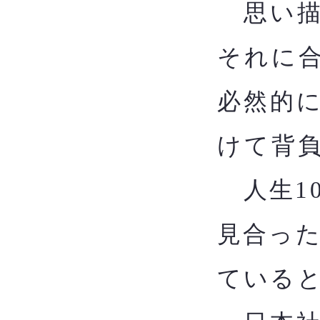
思い描
それに
必然的
けて背
​
人生1
見合っ
ている