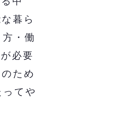
る中
能な暮ら
し方・働
用が必要
用のため
たってや
ま