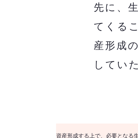
先に、
てくる
産形成
してい
資産形成する上で、必要となる