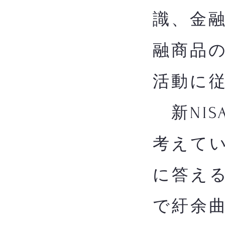
識、金
融商品
活動に
新NIS
考えてい
に答え
で紆余