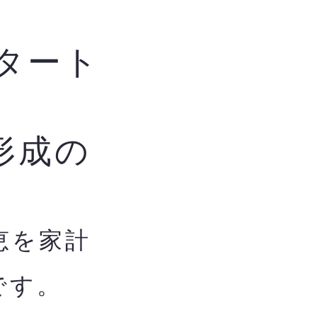
タート
形成の
恵を家計
です。