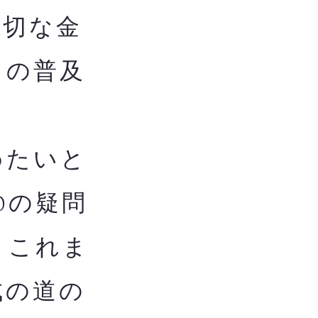
適切な金
ての普及
めたいと
0の疑問
。これま
成の道の