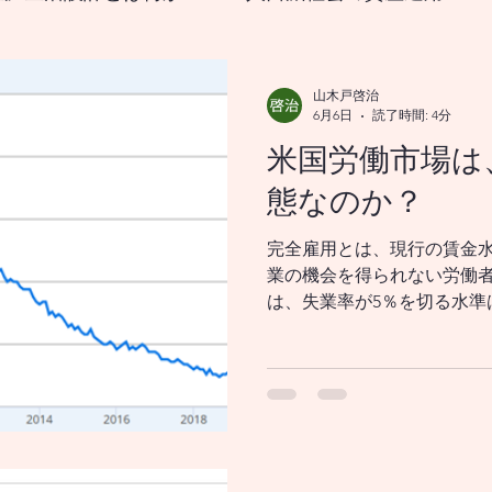
なる生涯生活設計とは？
山木戸啓治
6月6日
読了時間: 4分
米国労働市場は
をどうすれば良いのか？
18歳から挑む資産形成、新
態なのか？
完全雇用とは、現行の賃金
国の政策変更は資産市場、および 景気循環を通じ
業の機会を得られない労働
は、失業率が5％を切る水準
す。米連邦準備制度理事会（
メリカの政策変更は、資産市場並びに 景気循環を
が労働市場の長期的な均衡
メリカの政策変更は、資産市場を 通じてどのよう