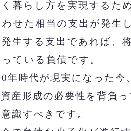
く暮らし方を実現するた
合わせた相当の支出が発生
に発生する支出であれば、
負っている負債です。
00年時代が現実になった今
た資産形成の必要性を背負っ
と意識すべきです。