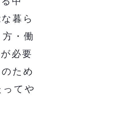
る中
能な暮ら
し方・働
用が必要
用のため
たってや
ま