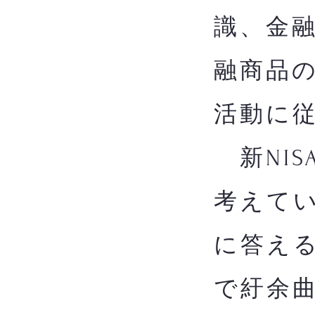
識、金
融商品
活動に
新NIS
考えてい
に答え
で紆余