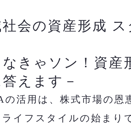
減社会の資産形成 ス
ク
らなきゃソン！資産
に答えます－
SAの活用は、株式市場の恩
すライフスタイルの始まり