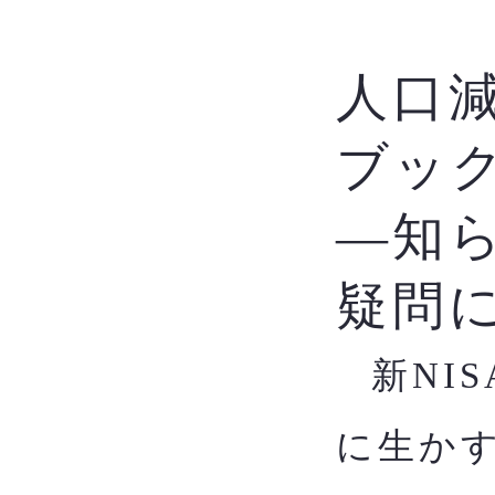
人口
ブッ
―知
疑問
新NI
​
に生か