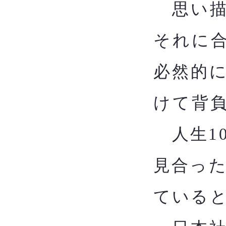
思い描
それに
必然的
けて背
​
人生1
見合っ
ている