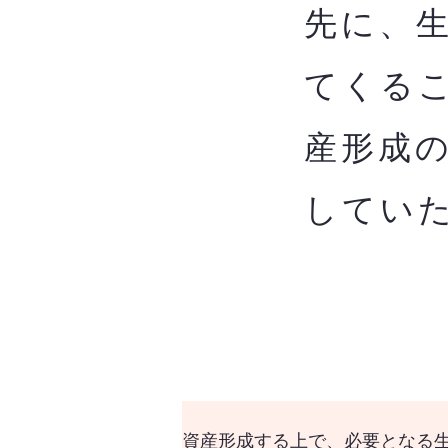
先に、
てくる
産形成
してい
資産形成する上で、必要となる