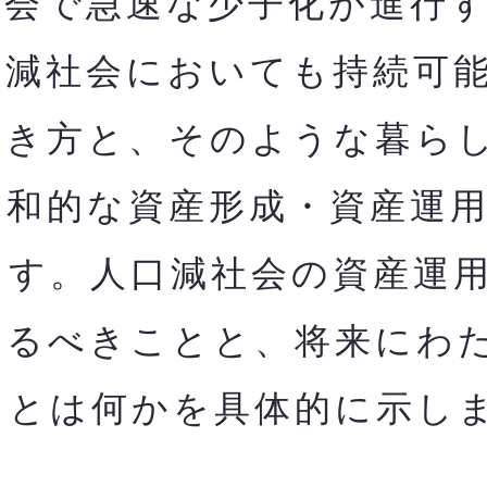
会で急速な少子化が進行す
口減社会においても持
続可
働き方と、そのような暮ら
調和的な資産形成・資産運
ます。人口減社会の資産運
やるべきことと、将来にわ
とは何かを​具体的に示し
。