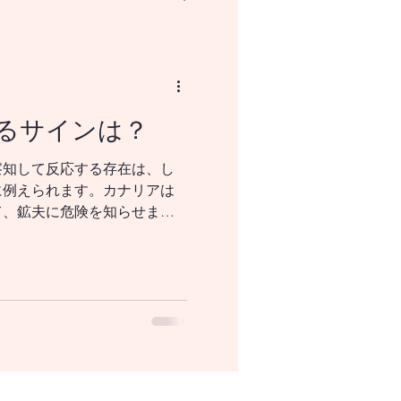
るサインは？
NISAとはなにか？
察知して反応する存在は、し
に例えられます。カナリアは
て、鉱夫に危険を知らせま
事前に示す指標は、投資家に
握する重要な手がかりとなり
基盤となり、テクノロジーの
と呼ばれる存在です。半導体
れます。 スマートフォン、
器、AIサーバーに至るまで、
スに組み込まれています。 ●
済活動が活発となる ●半導体