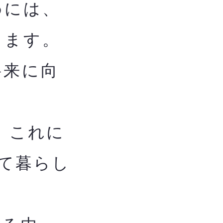
めには、
します。
将来に向
、これに
て暮らし