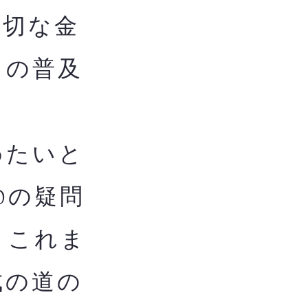
適切な金
ての普及
めたいと
0の疑問
。これま
成の道の