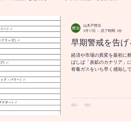
なる生涯生活設計とは？
山木戸啓治
4月17日
読了時間: 3分
早期警戒を告げ
をどうすれば良いのか？
18歳から挑む資産形成、新
経済や市場の異変を最初に
ばしば「炭鉱のカナリア」
国の政策変更は資産市場、および 景気循環を通じ
有毒ガスをいち早く感知し
す。 将来の危機や転換点を
とって経済の健康状態を把
ます。半導体は産業全体の
メリカの政策変更は、資産市場並びに 景気循環を
根幹を支える“産業のコメ”
は現代経済の神経網と考えら
PC、自動車、家電、産業機
メリカの政策変更は、資産市場を 通じてどのよう
社会のあらゆる製品やサービ
半導体の需要が増える → 経