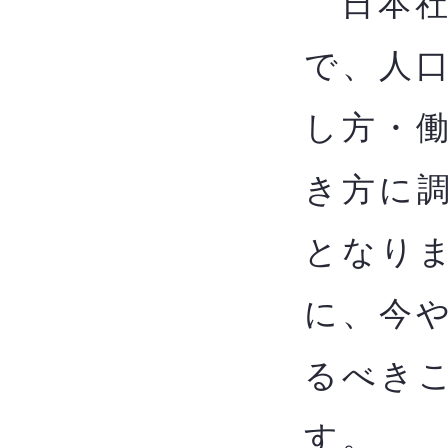
日本社
で、人
し方・
き方に
となり
に、今
るべきこ
す