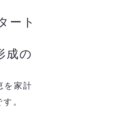
タート
形成の
恵を家計
です。