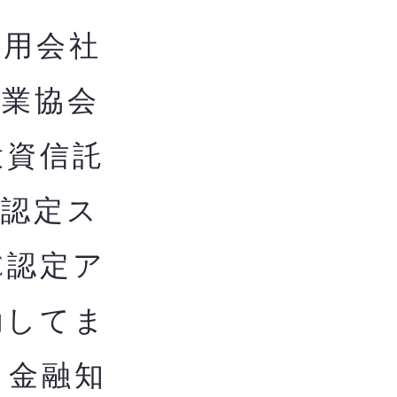
用会社
券業協会
投資信託
構認定ス
C認定ア
動してま
き金融知