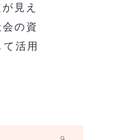
道が見え
社会の資
して活用