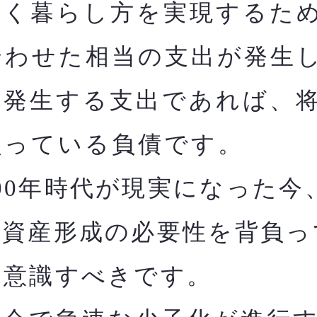
く暮らし方を実現するた
合わせた相当の支出が発生
に発生する支出であれば、
負っている負債です。
00年時代が現実になった今
た資産形成の必要性を背負っ
と意識すべきです。