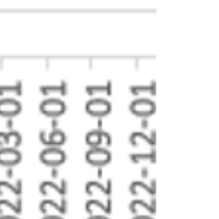
きことは何かを​具体
的に示しま
す。
私は、証券会社お
よび投資信託運用会
社に42年間勤務し、
退職後は日本証券業
協会の金融・証券イ
ンストラクター、投
資信託協会の登録講
師、日本学生支援機
構認定スカラシッ
プ・アドバイザー、