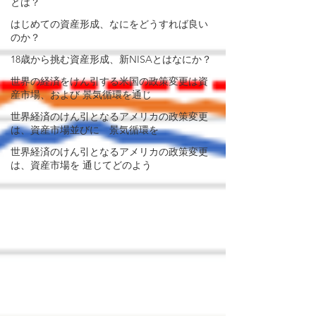
とは？
思い描く暮らし方
はじめての資産形成、なにをどうすれば良い
を実現するために
のか？
は、それに合わせた
18歳から挑む資産形成、新NISAとはなにか？
相当の支出が発生し
世界の経済をけん引する米国の政策変更は資
産市場、および 景気循環を通じ
ます。必然的に発生
世界経済のけん引となるアメリカの政策変更
する支出であれば、
は、資産市場並びに 景気循環を
将来に向けて背負っ
世界経済のけん引となるアメリカの政策変更
は、資産市場を 通じてどのよう
ている負債です。
​
人生100年時代が現
実になった今、これ
に見合った資産形成
の必要性を背負って
暮らしていると意識