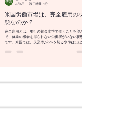
山木戸啓治
6月6日
読了時間: 4分
米国労働市場は、完全雇用の状
態なのか？
完全雇用とは、現行の賃金水準で働くことを望ん
で、就業の機会を得られない労働者がいない状態
です。米国では、失業率が5％を切る水準はほぼ完
全雇用といわれます。米連邦準備制度理事会
（FRB）では失業率の4％程度が労働市場の長期的
な均衡水準とみています。