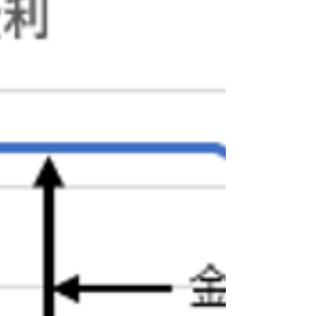
と考えている人のた
めに、代表的な50の
疑問に答える形式で
まとめてみました。
これまで紆余曲折を
たどってきた資産形
成の道の先に、生涯
続く長くて真っすぐ
な道が見えてくるこ
とを期待します。人
口減社会の資産形成
のためのスタートブ
ックとして活用して