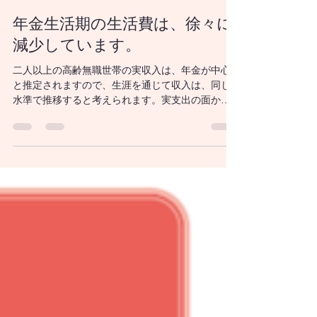
山木戸啓治
4月12日
読了時間: 4分
年金生活期の生活費は、徐々に
減少しています。
二人以上の高齢無職世帯の実収入は、年金が中心
と推定されますので、生涯を通じて収入は、同じ
水準で推移すると考えられます。実支出の面から
二人以上の高齢無職世帯を見ますと、年金生活期
の支出が徐々に減少しています。二人以上の高齢
無職世帯の実支出はなだらかに減少し、年金生活
という身の丈に合った水準に落ち着く傾向があり
ます。