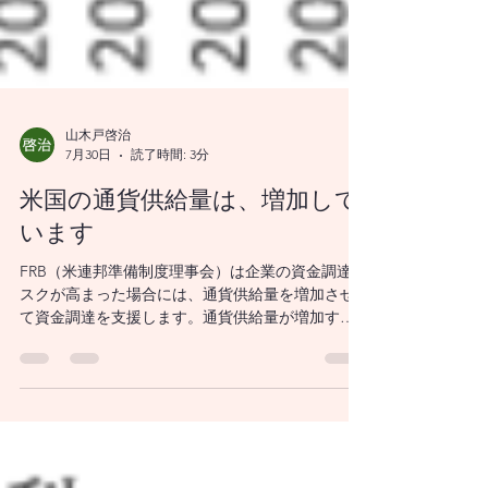
J-FLEC認定アドバイ
ザー兼講師として10
年間活動してまいり
ました。最低限身に
付けるべき金融知
山木戸啓治
7月30日
読了時間: 3分
識、金融経済事情の
米国の通貨供給量は、増加して
理解、および適切な
います
金融商品の利用ある
FRB（米連邦準備制度理事会）は企業の資金調達リ
いは選択についての
スクが高まった場合には、通貨供給量を増加させ
て資金調達を支援します。通貨供給量が増加する
普及活動に従事して
と、銀行は貸し出しを増やすことができるように
まいりました。
なります。貸し出しの増加は企業が投資を増やす
選択肢を可能にし、経済成長を促進します。
新NISAを活用して
資産形成を始めたい