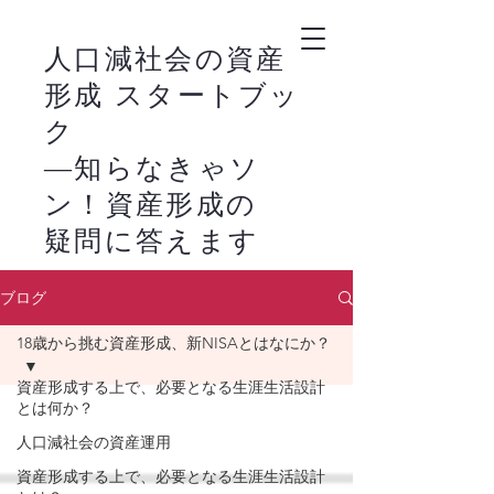
人口減社会の資産
形成 スタートブッ
ク
―知らなきゃソ
ン！資産形成の
疑問に答えます
－
ブログ
新NISAの活用は、
​
18歳から挑む資産形成、新NISAとはなにか？
株式市場の恩恵を家
計に生かすライフス
資産形成する上で、必要となる生涯生活設計
とは何か？
タイルの始まりで
人口減社会の資産運用
す。
資産形成する上で、必要となる生涯生活設計