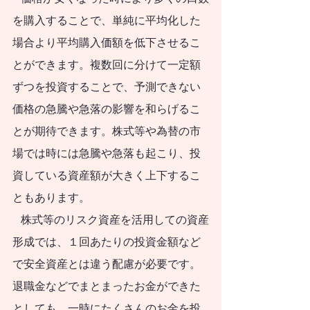
J-FLEC認定アドバイ
を購入することで、単純に平均化した
ザー兼講師として10
場合より平均購入価額を低下させるこ
年間活動してまいり
とができます。複数回に分けて一定額
ました。最低限身に
ずつを投資することで、予測できない
価格の急騰や急落の影響を和らげるこ
付けるべき金融知
とが期待できます。株式等や為替の市
識、金融経済事情の
場では時には急騰や急落も起こり、投
理解、および適切な
資している資産額が大きく上下するこ
金融商品の利用ある
ともあります。
いは選択についての
   株式等のリスク資産を活用しての資産
普及活動に従事して
形成では、１回あたりの投資金額など
まいりました。
で安全資産とは違う配慮が必要です。
新NISAを活用して
退職金などでまとまったお金ができた
資産形成を始めたい
としても、一時にたくさんのお金を投