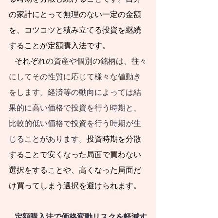
すべきです。
の家計にとって無理のない一定の金額
日本社会で急速な
を、コツコツと積み立てる投資を継続
少子化が進行する中
することが定額購入法です。　
で、人口減社会にお
   それぞれの
資産や個別の銘柄は、往々
いても持
続可能な暮
にしてその性質に応じて様々な値動き
らし方・働き方と、
をします。
経済等の動向によっては結
そのような暮らし
果的に高い価格で投資を行う時期と、
方・働き方に調和的
比較的低い価格で投資を行う時期が生
な資産形成・資産運
じることがあります。
投資時期を分散
用が必要となりま
することで安くなった局面で買わない
す。人口減社会の資
選択をすることや、高くなった局面だ
産運用のために、今
け買ってしまう選択を避けられます。
やるべきことと、将
来にわたってやるべ
   定額購入法で価格変動リスクを軽減す