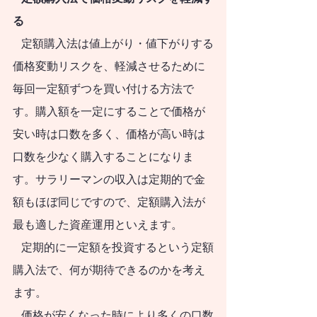
きことは何かを​具体
る
   定額購入法は値上がり・値下がりする
的に示しま
価格変動リスクを、軽減させるために
す。
毎回一定額ずつを買い付ける方法で
私は、証券会社お
す。購入額を一定にすることで価格が
よび投資信託運用会
安い時は口数を多く、価格が高い時は
社に42年間勤務し、
口数を少なく購入することになりま
退職後は日本証券業
す。サラリーマンの収入は定期的で金
協会の金融・証券イ
額もほぼ同じですので、定額購入法が
ンストラクター、投
最も適した資産運用といえます。
資信託協会の登録講
   定期的に一定額を投資するという定額
師、日本学生支援機
購入法で、何が期待できるのかを考え
構認定スカラシッ
ます。
プ・アドバイザー、
   価格が安くなった時により多くの口数