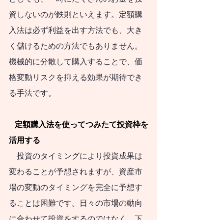
と考えている人のた
資しないのが鉄則といえます。定額購
めに、代表的な50の
入法は必ず利益を出す方法でも、大き
疑問に答える形式で
く儲けるための方法でもありません。
まとめてみました。
機械的に分散して購入することで、価
これまで紆余曲折を
格変動リスクを抑える効果が期待でき
たどってきた資産形
る手法です。
成の道の先に、生涯
   定額購入法を使ってつみたて投資枠を
続く長くて真っすぐ
活用する
な道が見えてくるこ
　投資のタイミングにより投資成果は
とを期待します。人
変わることが予想されますが、資産市
口減社会の資産形成
場の変動のタイミングを完全に予想す
のためのスタートブ
ることは困難です。日々の市場の動向
ックとして活用して
に合わせて投資をするのではなく、下