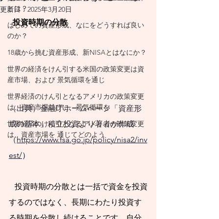
思い描く暮らし方
とは？
更新日：
2025年3月20日
を実現するために
  投資時期の分散
はじめての資産形成、なにをどうすれば良い
は、それに合わせた
のか？
相当の支出が発生し
18歳から挑む資産形成、新NISAとはなにか？
ます。必然的に発生
世界の経済をけん引する米国の政策変更は資
産市場、および 景気循環を通じ
する支出であれば、
世界経済のけん引となるアメリカの政策変更
将来に向けて背負っ
は、資産市場並びに 景気循環を
（出典）金融庁ホームページ「資産形
ている負債です。
成の基本」積立投資より著者が作成
世界経済のけん引となるアメリカの政策変更
は、資産市場を 通じてどのよう
​
人生100年時代が現
（
https://www.fsa.go.jp/policy/nisa2/inv
実になった今、これ
est/
）
に見合った資産形成
の必要性を背負って
   投資時期の分散とは一括で資金を投資
暮らしていると意識
するのではなく、長期にわたり投資す
る時期を分散し続けることです。自分