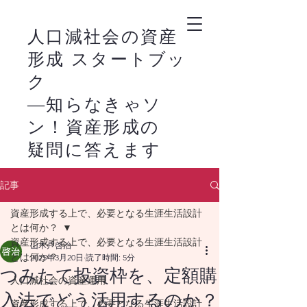
人口減社会の資産
形成 スタートブッ
ク
―知らなきゃソ
ン！資産形成の
疑問に答えます
－
記事
新NISAの活用は、
​
資産形成する上で、必要となる生涯生活設計
株式市場の恩恵を家
とは何か？
計に生かすライフス
資産形成する上で、必要となる生涯生活設計
山木戸啓治
とは何か？
2025年3月20日
読了時間: 5分
タイルの始まりで
つみたて投資枠を、定額購
人口減社会の資産運用
す。
入法でどう活用するのか？
資産形成する上で、必要となる生涯生活設計