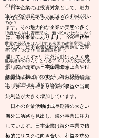
思い描く暮らし方
とは？
    日本企業には投資対象として、魅力
を実現するために
はじめての資産形成、なにをどうすれば良い
的な企業がたくさんあるといわれてい
は、それに合わせた
のか？
ます。その魅力的な企業の実態の多く
相当の支出が発生し
18歳から挑む資産形成、新NISAとはなにか？
は、海外事業にあります。1990年代半
ます。必然的に発生
世界の経済をけん引する米国の政策変更は資
ば以来、日本企業の国内事業活動は停
産市場、および 景気循環を通じ
する支出であれば、
滞していますが、海外活動は大きく成
世界経済のけん引となるアメリカの政策変更
将来に向けて背負っ
長しています。日本企業の売上高や付
は、資産市場並びに 景気循環を
ている負債です。
加価値は横ばいですが、海外投資によ
世界経済のけん引となるアメリカの政策変更
は、資産市場を 通じてどのよう
​
人生100年時代が現
るリターン分により営業外収益や当期
実になった今、これ
純利益が大きく増加しています。
    日本の企業活動は成長期待の大きい
に見合った資産形成
海外に活路を見出し、海外事業に注力
の必要性を背負って
しています。日本企業は海外事業で積
暮らしていると意識
極的にリスクに向き合い、利益を求め