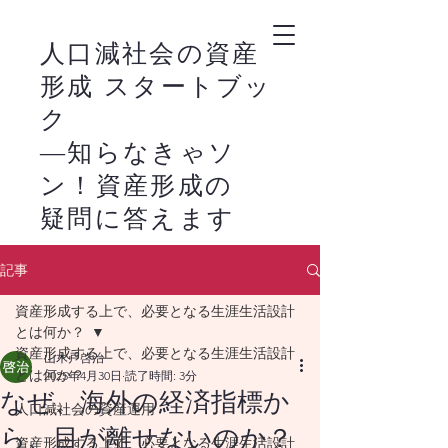
人口減社会の資産
形成 スタートブッ
ク
―知らなきゃソ
ン！資産形成の
疑問に答えます
－
記事
新NISAの活用は、
​
資産形成する上で、必要となる生涯生活設計
株式市場の恩恵を家
とは何か？
計に生かすライフス
資産形成する上で、必要となる生涯生活設計
山木戸啓治
とは何か？
2025年4月30日
読了時間: 3分
タイルの始まりで
なぜ、海外の経済指標か
人口減社会の資産運用
す。
ら、目が離せないのか？
資産形成する上で、必要となる生涯生活設計