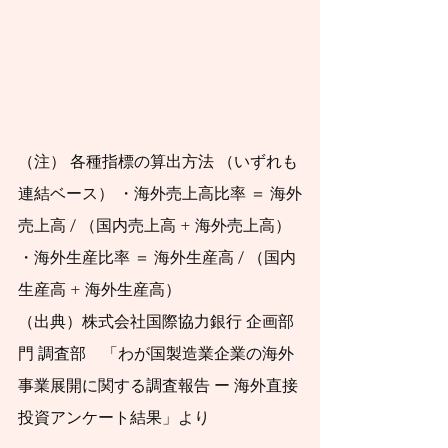
きことは何かを​具体
的に示しま
す。
私は、証券会社お
（注） 各種指標の算出方法 （いずれも
よび投資信託運用会
連結ベース） ・海外売上高比率 ＝ 海外
社に42年間勤務し、
売上高 / （国内売上高 + 海外売上高） 
退職後は日本証券業
・海外生産比率 ＝ 海外生産高 / （国内
協会の金融・証券イ
生産高 + 海外生産高）
ンストラクター、投
（出典）株式会社国際協力銀行 企画部
資信託協会の登録講
門 調査部　「わが国製造業企業の海外
師、日本学生支援機
事業展開に関する調査報告 ー 海外直接
構認定スカラシッ
投資アンケート結果」より
プ・アドバイザー、