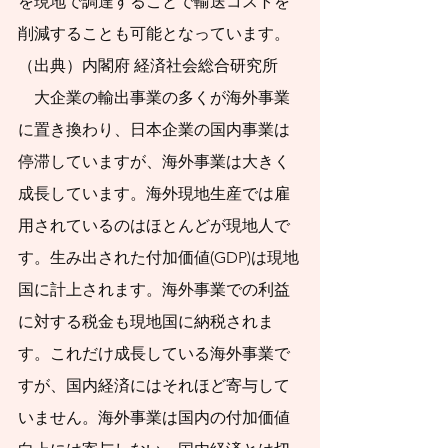
を現地で調達することで輸送コストを
と考えている人のた
削減することも可能となっています。
めに、代表的な50の
（出典）内閣府 経済社会総合研究所
疑問に答える形式で
　大企業の輸出事業の多くが海外事業
まとめてみました。
に置き換わり、日本企業の国内事業は
これまで紆余曲折を
停滞していますが、海外事業は大きく
たどってきた資産形
成長しています。海外現地生産では雇
成の道の先に、生涯
用されているのはほとんどが現地人で
続く長くて真っすぐ
す。生み出された付加価値(GDP)は現地
な道が見えてくるこ
国に計上されます。海外事業での利益
に対する税金も現地国に納税されま
とを期待します。人
す。これだけ成長している海外事業で
口減社会の資産形成
すが、国内経済にはそれほど寄与して
のためのスタートブ
いません。海外事業は国内の付加価値
ックとして活用して