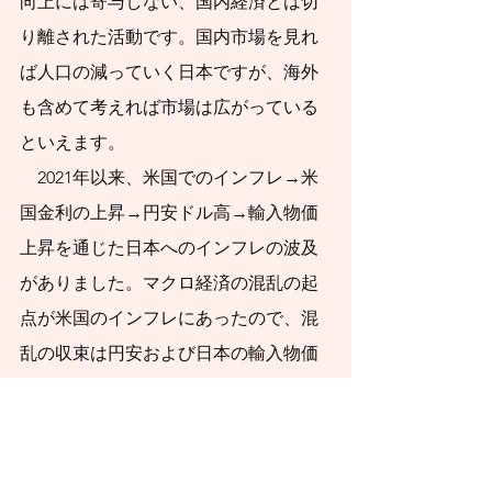
向上には寄与しない、国内経済とは切
いただければ幸いで
り離された活動です。国内市場を見れ
す。
ば人口の減っていく日本ですが、海外
も含めて考えれば市場は広がっている
といえます。
　2021年以来、米国でのインフレ→米
国金利の上昇→円安ドル高→輸入物価
上昇を通じた日本へのインフレの波及
がありました。マクロ経済の混乱の起
点が米国のインフレにあったので、混
乱の収束は円安および日本の輸入物価
高につながりました。
　海外の経済状況をけん引する米国の
政策変更は資産市場、および景気循環