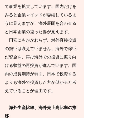
すべきです。
て事業を拡大しています。国内だけを
日本社会で急速な
みると企業マインドが委縮しているよ
少子化が進行する中
うに見えますが、海外展開を合わせる
で、人口減社会にお
と日本企業の違った姿が見えます。
いても持
続可能な暮
    円安にもかかわらず、対外直接投資
らし方・働き方と、
の勢いは衰えていません。海外で稼い
そのような暮らし
だ資金を、再び海外での投資に振り向
方・働き方に調和的
ける収益の再投資が進んでいます。国
な資産形成・資産運
内の成長期待が弱く、日本で投資する
用が必要となりま
よりも海外で投資した方が儲かると考
す。人口減社会の資
えていることが理由です。 
産運用のために、今
やるべきことと、将
　海外生産比率、海外売上高比率の推
移
来にわたってやるべ