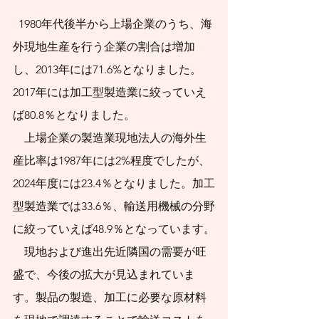
J-FLEC認定アドバイ
  1980年代後半から上場企業のうち、海
ザー兼講師として10
外現地生産を行う企業の割合は増加
年間活動してまいり
し、2013年には71.6%となりました。
ました。最低限身に
2017年には加工型製造業に絞っていえ
付けるべき金融知
ば80.8％となりました。
識、金融経済事情の
　上場企業の製造業現地法人の海外生
産比率は1987年には2%程度でしたが、
理解、および適切な
2024年度には23.4％となりました。加工
金融商品の利用ある
型製造業では33.6％、輸送用機械の分野
いは選択についての
に絞っていえば48.9％となっています。
普及活動に従事して
　現地および進出先近隣国の需要が旺
まいりました。
盛で、今後の拡大が見込まれていま
新NISAを活用して
す。製品の製造、加工に必要な原材料
資産形成を始めたい