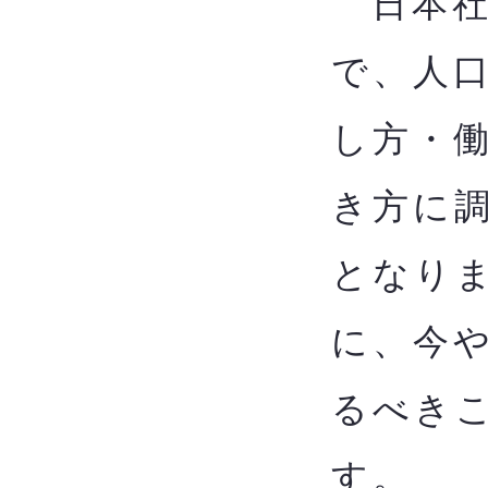
日本社
で、人
し方・
き方に
となり
に、今
るべきこ
す