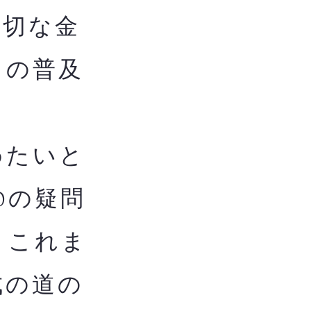
適切な金
ての普及
めたいと
0の疑問
。これま
成の道の