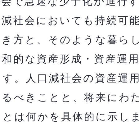
会で急速な少子化が進行す
口減社会においても持
続可
働き方と、そのような暮ら
調和的な資産形成・資産運
ます。人口減社会の資産運
やるべきことと、将来にわ
とは何かを​具体的に示し
。