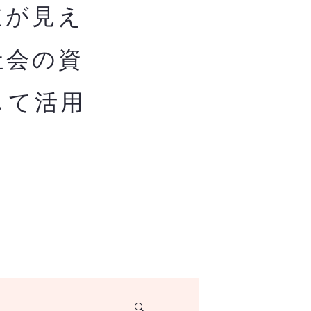
道が見え
社会の資
して活用