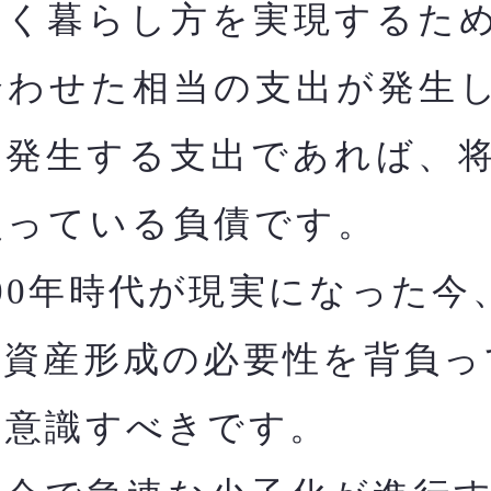
く暮らし方を実現するた
合わせた相当の支出が発生
に発生する支出であれば、
負っている負債です。
00年時代が現実になった今
た資産形成の必要性を背負っ
と意識すべきです。