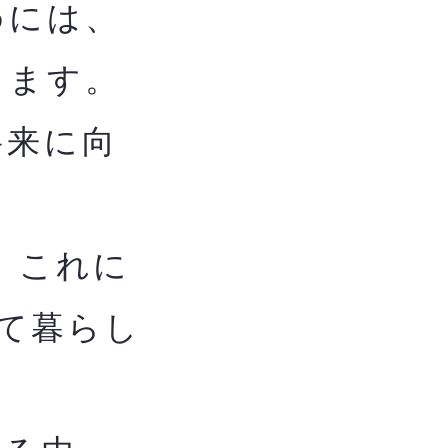
めには、
します。
将来に向
、これに
て暮らし