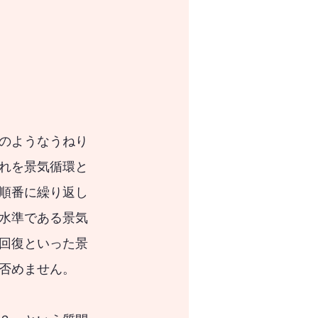
のようなうねり
れを景気循環と
順番に繰り返し
水準である
景気
回復といった景
否めません。