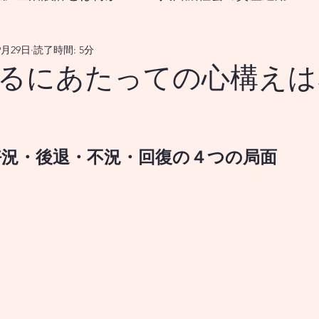
9月29日
読了時間: 5分
なる生涯生活設計とは？
るにあたっての心構えは
をどうすれば良いのか？
18歳から挑む資産形成、新
好況・後退・不況・回復の４つの局面
国の政策変更は資産市場、および 景気循環を通じ
メリカの政策変更は、資産市場並びに 景気循環を
メリカの政策変更は、資産市場を 通じてどのよう