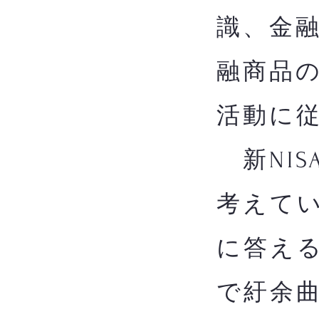
識、金
融商品
活動に
新NIS
考えてい
に答え
で紆余