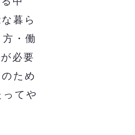
る中
能な暮ら
し方・働
用が必要
用のため
たってや
ま