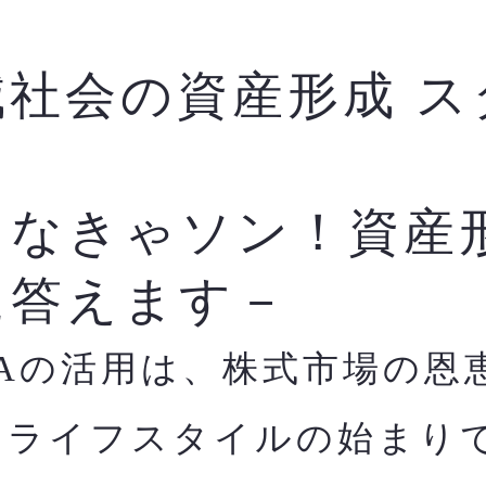
減社会の資産形成 ス
ク
らなきゃソン！資産
に答えます－
SAの活用は、株式市場の恩
すライフスタイルの始まり