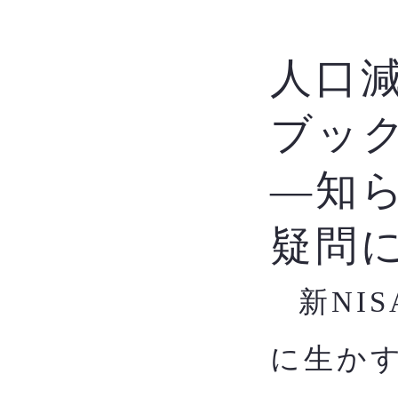
人口
ブッ
―知
疑問
新NI
​
に生か