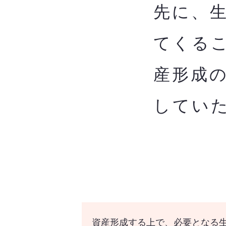
先に、
てくる
産形成
してい
資産形成する上で、必要となる