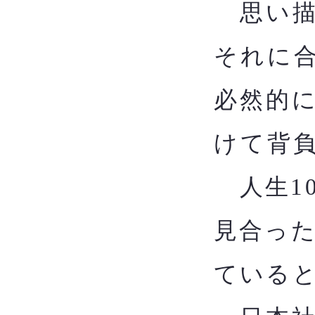
思い描
それに
必然的
けて背
​
人生1
見合っ
ている