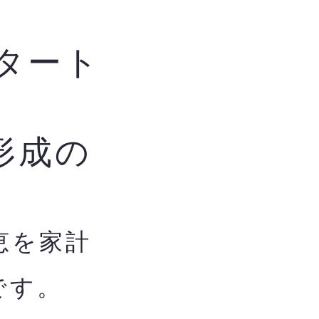
タート
形成の
恵を家計
です。