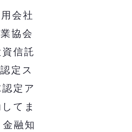
用会社
券業協会
投資信託
構認定ス
C認定ア
動してま
き金融知