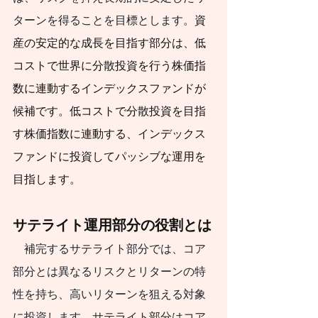
J-FLEC認定アドバイ
ターンを得ることを目標とします。
資
ザー兼講師として10
産の安定的な成長を目指す部分は、低
年間活動してまいり
コストで世界に分散投資を行う株価指
ました。最低限身に
数に連動するインデックスファンドが
候補です。低コストで分散投資を目指
付けるべき金融知
す株価指数に連動する、インデックス
識、金融経済事情の
ファンドに投資してパッシブな運用を
理解、および適切な
目指します。
金融商品の利用ある
いは選択についての
サテライト運用部分の役割とは
普及活動に従事して
　補完するサテライト部分では、コア
まいりました。
部分とは異なるリスクとリターンの特
新NISAを活用して
性を持ち、高いリターンを狙える対象
資産形成を始めたい
に投資します。
サテライト部分はコア