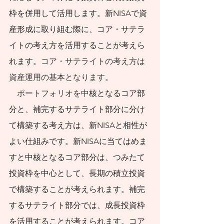
すべきです。
枠を併用して活用します。新NISAで資
日本社会で急速な
産形成に取り組む際に、コア・サテラ
少子化が進行する中
イトの考え方を活用することが考えら
で、人口減社会にお
れます。
コア・サテライトの考え方は
いても持
続可能な暮
資産運用の基本となります。
らし方・働き方と、
　ポートフォリオを中
核となるコア部
そのような暮らし
分と、補完するサテライト部分に分け
方・働き方に調和的
て構築する考え方は、新NISAと相性が
な資産形成・資産運
よい仕組みです。新NISAに当てはめま
用が必要となりま
すと中核となるコア部分は、つみたて
す。人口減社会の資
投資枠を中心として、長期の積立投資
産運用のために、今
で構築することが考えられます。補完
やるべきことと、将
するサテライト部分では、成長投資枠
来にわたってやるべ
を活用することが考えられます。コア