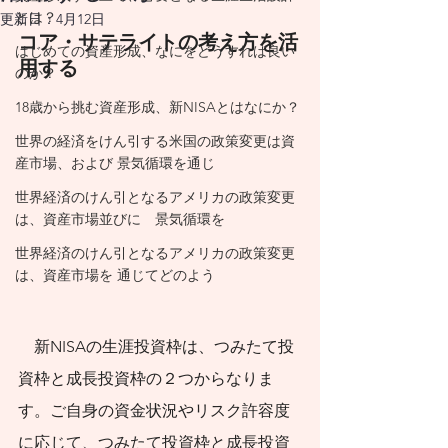
思い描く暮らし方
とは？
更新日：
4月12日
を実現するために
コア・サテライトの考え方を活
はじめての資産形成、なにをどうすれば良い
用する
は、それに合わせた
のか？
相当の支出が発生し
18歳から挑む資産形成、新NISAとはなにか？
ます。必然的に発生
世界の経済をけん引する米国の政策変更は資
産市場、および 景気循環を通じ
する支出であれば、
世界経済のけん引となるアメリカの政策変更
将来に向けて背負っ
は、資産市場並びに 景気循環を
ている負債です。
世界経済のけん引となるアメリカの政策変更
は、資産市場を 通じてどのよう
​
人生100年時代が現
実になった今、これ
に見合った資産形成
　新NISAの生涯投資枠は、つみたて投
の必要性を背負って
資枠と成長投資枠の２つからなりま
す。ご自身の資金状況やリスク許容度
暮らしていると意識
に応じて、つみたて投資枠と成長投資