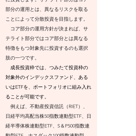
と考えている人のた
部分の運用とは、異なるリスクを取る
めに、代表的な50の
ことによって分散投資を目指します。
疑問に答える形式で
　コア部分の運用方針が決まれば、サ
まとめてみました。
テライト部分ではコア部分とは異なる
これまで紆余曲折を
特徴をもつ対象先に投資するのも選択
たどってきた資産形
肢の一つです。
成の道の先に、生涯
　成長投資枠では、つみたて投資枠の
続く長くて真っすぐ
対象外のインデックスファンド、ある
いはETFを、ポートフォリオに組み入れ
な道が見えてくるこ
ることが可能です。
とを期待します。人
　例えば、不動産投資信託（RIET）、
口減社会の資産形成
日経平均高配当株50指数連動型ETF、日
のためのスタートブ
経半導体株連動型ETF、S＆P500指数連
ックとして活用して
動型ETF、ナスダック100指数連動型