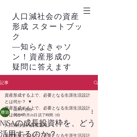
人口減社会の資産
形成 スタートブッ
ク
―知らなきゃソ
ン！資産形成の
疑問に答えます
－
記事
新NISAの活用は、
​
資産形成する上で、必要となる生涯生活設計
株式市場の恩恵を家
とは何か？
計に生かすライフス
資産形成する上で、必要となる生涯生活設計
山木戸啓治
とは何か？
2025年2月26日
読了時間: 3分
タイルの始まりで
NISAの成長投資枠を、どう
人口減社会の資産運用
す。
活用するのか？
資産形成する上で、必要となる生涯生活設計