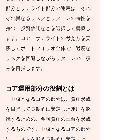
部分とサテライト部分の運用は、それ
きことは何かを​具体
ぞれ異なるリスクとリターンの特性を
的に示しま
持つ、投資信託などを選択して構築し
す。
ます。コア・サテライトの考え方を実
私は、証券会社お
践して
ポートフォリオ全体で、過度な
よび投資信託運用会
リスクを回避しながらリターンの上積
社に42年間勤務し、
みを目指します。
退職後は日本証券業
協会の金融・証券イ
コア運用部分の役割とは
ンストラクター、投
　中核となるコアの部分は、資産形成
資信託協会の登録講
を目指して長期的に安定した運用を継
師、日本学生支援機
続するための、金融資産の土台を形成
構認定スカラシッ
するものです。中核となる
コアの部分
プ・アドバイザー、
は、リスクを抑え長期的に安定したリ