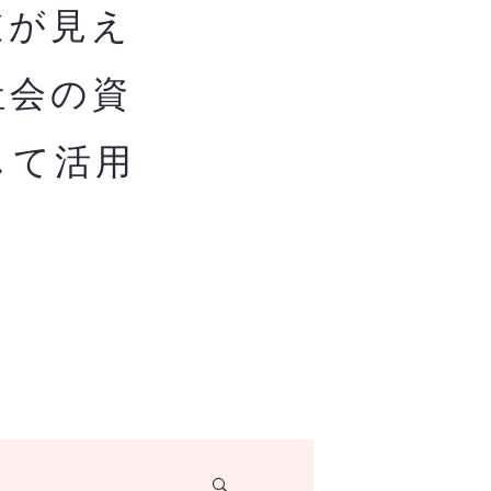
道が見え
社会の資
して活用