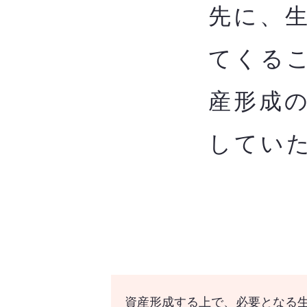
先に、
てくる
産形成
してい
資産形成する上で、必要となる