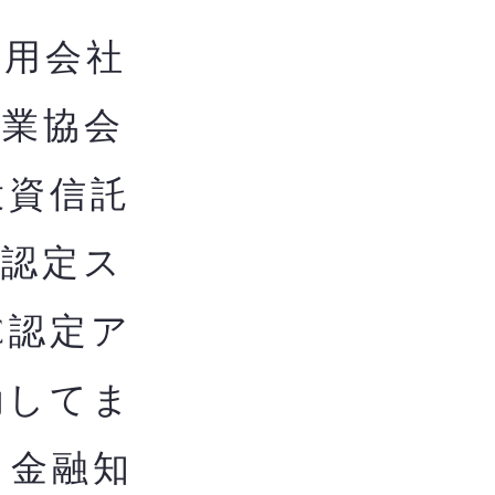
用会社
券業協会
投資信託
構認定ス
C認定ア
動してま
き金融知