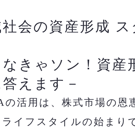
減社会の資産形成 ス
ク
らなきゃソン！資産
に答えます－
SAの活用は、株式市場の恩
すライフスタイルの始まり