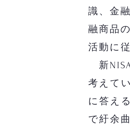
識、金
融商品
活動に
新NIS
考えてい
に答え
で紆余