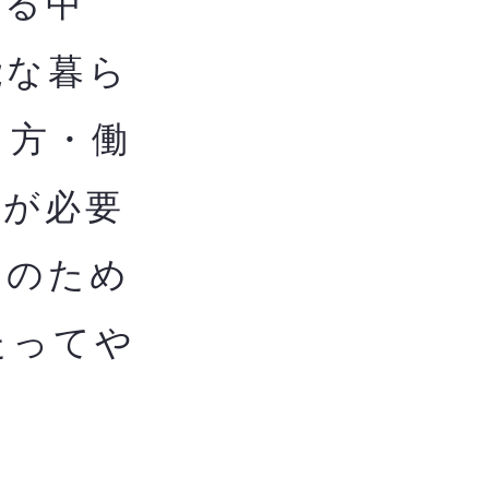
る中
能な暮ら
し方・働
用が必要
用のため
たってや
ま