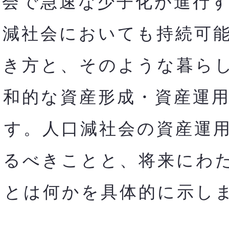
会で急速な少子化が進行す
口減社会においても持
続可
働き方と、そのような暮ら
調和的な資産形成・資産運
ます。人口減社会の資産運
やるべきことと、将来にわ
とは何かを​具体的に示し
。