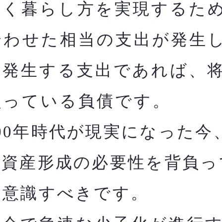
く暮らし方を実現するた
合わせた相当の支出が発生
に発生する支出であれば、
負っている負債です。
00年時代が現実になった今
た資産形成の必要性を背負っ
と意識すべきです。