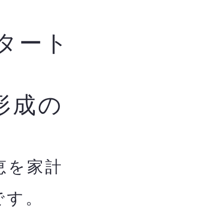
タート
形成の
恵を家計
です。