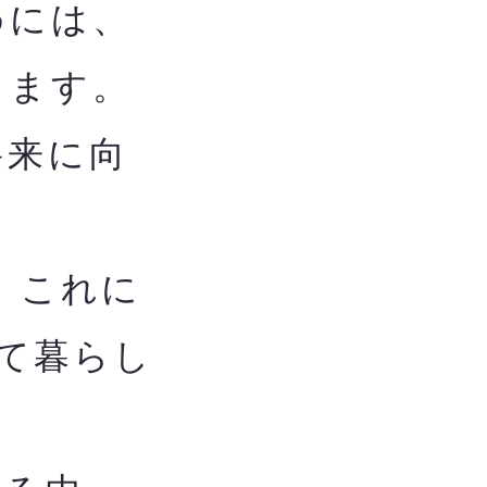
めには、
します。
将来に向
、これに
て暮らし