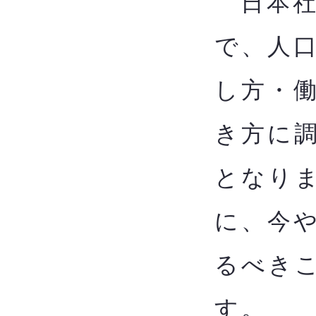
日本社
で、人
し方・
き方に
となり
に、今
るべきこ
す