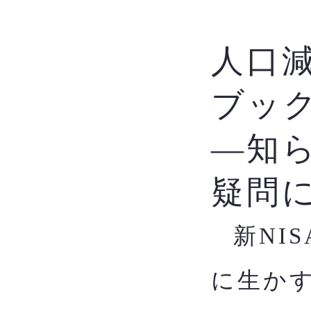
人口
ブッ
―知
疑問
新NI
​
に生か