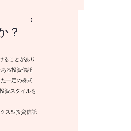
か？
NISAとはなにか？
である投資信託
した一定の株式
投資スタイルを