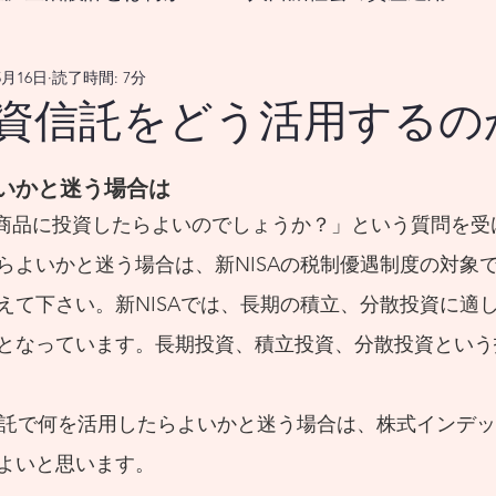
5月16日
読了時間: 7分
なる生涯生活設計とは？
、投資信託をどう活用するの
をどうすれば良いのか？
18歳から挑む資産形成、新
いかと迷う場合は
国の政策変更は資産市場、および 景気循環を通じ
らよいかと迷う場合は、新NISAの税制優遇制度の対象
えて下さい。新NISAでは、長期の積立、分散投資に適
となっています。長期投資、積立投資、分散投資という
メリカの政策変更は、資産市場並びに 景気循環を
メリカの政策変更は、資産市場を 通じてどのよう
よいと思います。