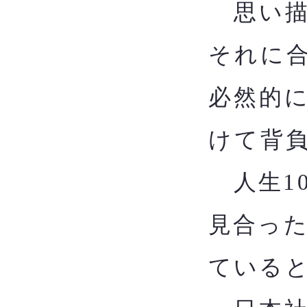
思い描
それに
必然的
けて背
​
人生1
見合っ
ている