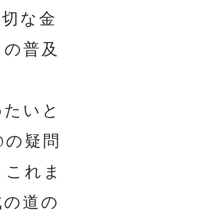
適切な金
ての普及
めたいと
0の疑問
。これま
成の道の