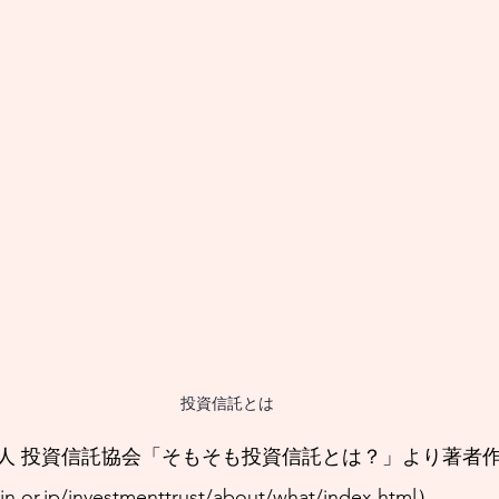
投資信託とは
人 投資信託協会「そもそも投資信託とは？」より著者
in.or.jp/investmenttrust/about/what/index.html）