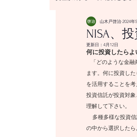
山木戸啓治
2024年
資産形成する上で、必要と
NISA
更新日：
4月12日
はじめての資産形成、なに
何に投資したらよ
   「どのような金融商品に投資したらよいのでしょうか？」という質問を受けることがあり
世界の経済をけん引する米
ます。何に投資した
を活用することを考
投資信託が投資対象
世界経済のけん引となるア
理解して下さい。
    多種多様な投資信託で何を活用したらよいかと迷う場合は、株式インデックス型投資信託
世界経済のけん引となるア
の中から選択したら