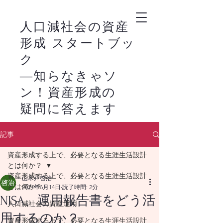
人口減社会の資産
形成 スタートブッ
ク
―知らなきゃソ
ン！資産形成の
疑問に答えます
－
記事
新NISAの活用は、
​
資産形成する上で、必要となる生涯生活設計
株式市場の恩恵を家
とは何か？
計に生かすライフス
資産形成する上で、必要となる生涯生活設計
山木戸啓治
とは何か？
2024年6月14日
読了時間: 2分
タイルの始まりで
NISA、運用報告書をどう活
人口減社会の資産運用
す。
用するのか？
資産形成する上で、必要となる生涯生活設計