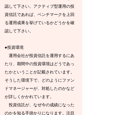
J-FLEC認定アドバイ
認して下さい。アクティブ型運用の投
ザー兼講師として10
資信託であれば、ベンチマークを上回
る運用成果を挙げているかどうかを確
年間活動してまいり
認して下さい。
ました。最低限身に
付けるべき金融知
●投資環境
識、金融経済事情の
　運用会社が投資信託を運用するにあ
理解、および適切な
たり、期間中の投資環境はどうであっ
金融商品の利用ある
たかということが記載されています。
いは選択についての
そうした環境下で、どのようにファン
普及活動に従事して
ドマネージャーが、対処したのかなど
まいりました。
が詳しくかかれています。
新NISAを活用して
　投資信託が、なぜ今の成績になった
資産形成を始めたい
のかを知る手掛かりになります。注目