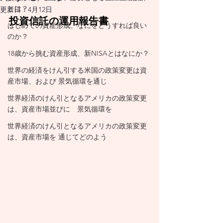
思い描く暮らし方
とは？
更新日：
4月12日
を実現するために
投資信託の運用報告書
はじめての資産形成、なにをどうすれば良い
は、それに合わせた
のか？
相当の支出が発生し
18歳から挑む資産形成、新NISAとはなにか？
ます。必然的に発生
世界の経済をけん引する米国の政策変更は資
産市場、および 景気循環を通じ
する支出であれば、
世界経済のけん引となるアメリカの政策変更
将来に向けて背負っ
は、資産市場並びに 景気循環を
ている負債です。
世界経済のけん引となるアメリカの政策変更
は、資産市場を 通じてどのよう
​
人生100年時代が現
実になった今、これ
に見合った資産形成
の必要性を背負って
暮らしていると意識