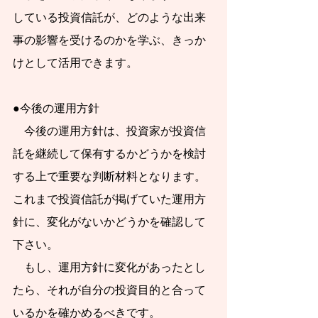
と考えている人のた
している投資信託が、どのような出来
めに、代表的な50の
事の影響を受けるのかを学ぶ、きっか
疑問に答える形式で
けとして活用できます。
まとめてみました。
これまで紆余曲折を
●今後の運用方針
　今後の運用方針は、投資家が投資信
たどってきた資産形
託を継続して保有するかどうかを検討
成の道の先に、生涯
する上で重要な判断材料となります。
続く長くて真っすぐ
これまで投資信託が掲げていた運用方
な道が見えてくるこ
針に、変化がないかどうかを確認して
とを期待します。人
下さい。
口減社会の資産形成
　もし、運用方針に変化があったとし
のためのスタートブ
たら、それが自分の投資目的と合って
ックとして活用して
いるかを確かめるべきです。