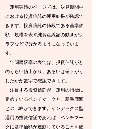
　運用実績のページでは、決算期間中
きことは何かを​具体
における投資信託の運用結果が確認で
的に示しま
きます。投資信託の値段である基準価
す。
額、規模を表す純資産総額の動きがグ
私は、証券会社お
ラフなどで分かるようになっていま
よび投資信託運用会
す。
社に42年間勤務し、
　年間騰落率の表では、投資信託がど
退職後は日本証券業
のくらい値上がり、あるいは値下がり
協会の金融・証券イ
したかが数字で確認できます。
ンストラクター、投
    注目する投資信託が、運用の指標に
資信託協会の登録講
定めているベンチマークと、基準価額
師、日本学生支援機
との比較ができます。インデックス型
構認定スカラシッ
運用の投資信託であれば、ベンチマー
プ・アドバイザー、
クに基準価額が連動していることを確