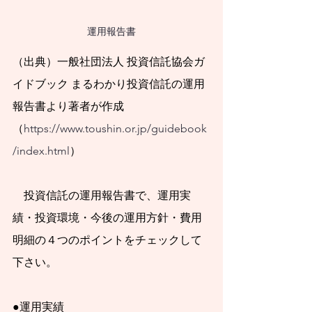
すべきです。
日本社会で急速な
運用報告書
少子化が進行する中
（出典）一般社団法人 投資信託協会ガ
で、人口減社会にお
イドブック まるわかり投資信託の運用
いても持
続可能な暮
報告書より著者が作成
らし方・働き方と、
（
https://www.toushin.or.jp/guidebook
そのような暮らし
/index.html
）
方・働き方に調和的
な資産形成・資産運
　投資信託の運用報告書で、運用実
用が必要となりま
績・投資環境・今後の運用方針・費用
す。人口減社会の資
明細の４つのポイントをチェックして
産運用のために、今
下さい。
やるべきことと、将
●運用実績
来にわたってやるべ