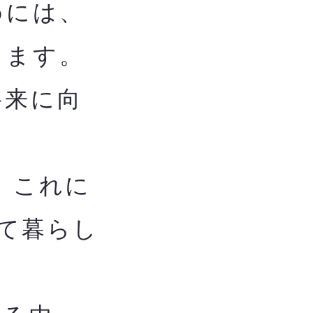
めには、
します。
将来に向
、これに
て暮らし