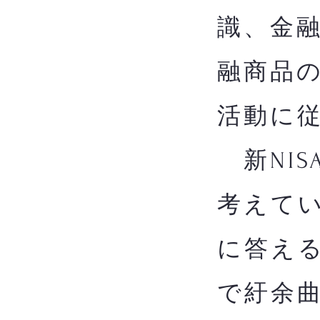
識、金
融商品
活動に
新NIS
考えてい
に答え
で紆余