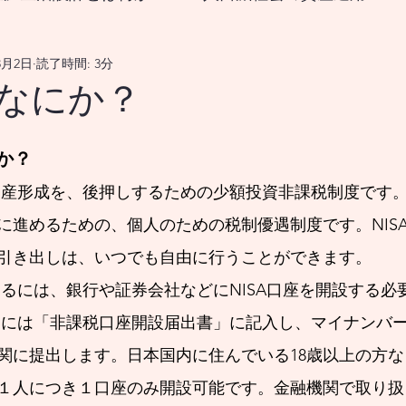
3月2日
読了時間: 3分
なる生涯生活設計とは？
はなにか？
をどうすれば良いのか？
18歳から挑む資産形成、新
にか？
の資産形成を、後押しするための少額投資非課税制度です
国の政策変更は資産市場、および 景気循環を通じ
に進めるための、個人のための税制優遇制度です。NIS
引き出しは、いつでも自由に行うことができます。
メリカの政策変更は、資産市場並びに 景気循環を
するには、銀行や証券会社などにNISA口座を開設する必
するには「非課税口座開設届出書」に記入し、マイナンバ
関に提出します。
日本国内に住んでいる18歳以上の方
メリカの政策変更は、資産市場を 通じてどのよう
１人につき１口座のみ開設可能です。金融機関で取り扱