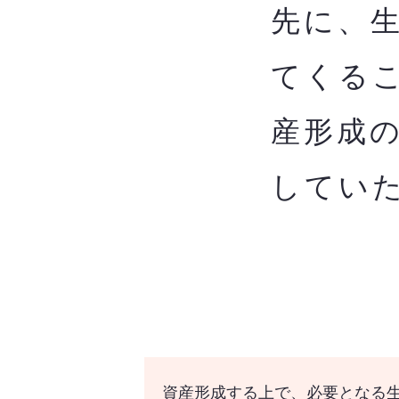
先に、
てくる
産形成
してい
資産形成する上で、必要となる