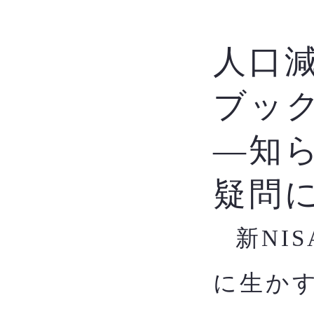
人口
ブッ
―知
疑問
新NI
​
に生か