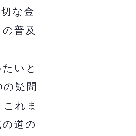
適切な金
ての普及
めたいと
0の疑問
。これま
成の道の