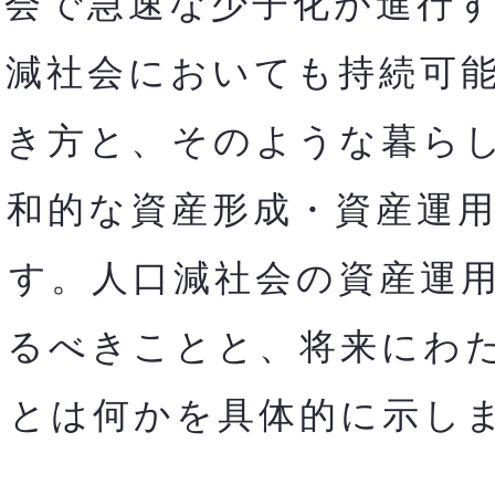
会で急速な少子化が進行す
口減社会においても持
続可
働き方と、そのような暮ら
調和的な資産形成・資産運
ます。人口減社会の資産運
やるべきことと、将来にわ
とは何かを​具体的に示し
。