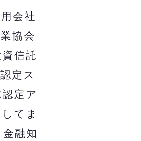
用会社
券業協会
投資信託
構認定ス
C認定ア
動してま
き金融知