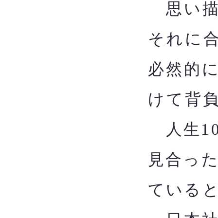
思い描
それに
必然的
けて背
​
人生1
見合っ
ている