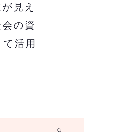
道が見え
社会の資
して活用