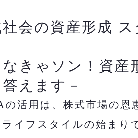
減社会の資産形成 ス
ク
らなきゃソン！資産
に答えます－
SAの活用は、株式市場の恩
すライフスタイルの始まり