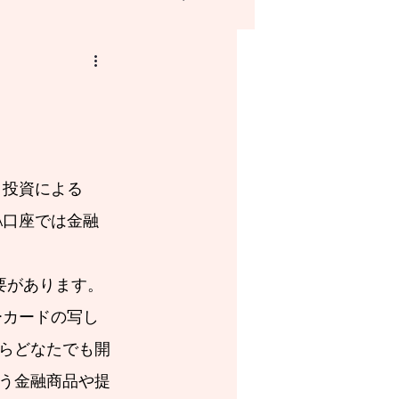
NISAとはなにか？
。投資による　
A口座では金融
要があります。
ーカードの写し
ならどなたでも開
う金融商品や提