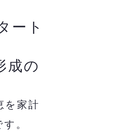
タート
形成の
恵を家計
です。