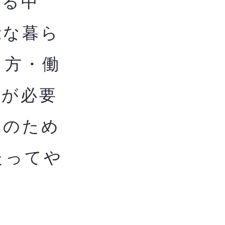
る中
能な暮ら
し方・働
用が必要
用のため
たってや
ま