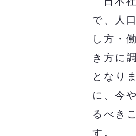
日本社
で、人
し方・
き方に
となり
に、今
るべきこ
す