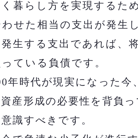
く暮らし方を実現するた
合わせた相当の支出が発生
に発生する支出であれば、
負っている負債です。
00年時代が現実になった今
た資産形成の必要性を背負っ
と意識すべきです。