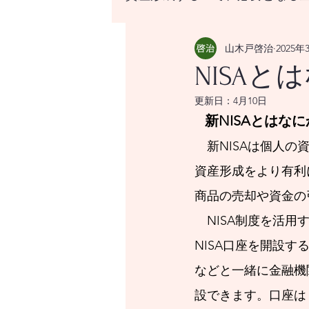
山木戸啓治
2025年
資産形成する上で、必要と
NISAと
更新日：
4月10日
はじめての資産形成、なに
 新NISAとはな
　新NISAは個人
世界の経済をけん引する米
資産形成をより有利
商品の売却や資金の
世界経済のけん引となるア
　NISA制度を活用
NISA口座を開設
などと一緒に金融機
世界経済のけん引となるア
設できます。口座は