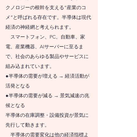
すべきです。
クノロジーの根幹を支える“産業のコ
日本社会で急速な
メ”と呼ばれる存在です。半導体は現代
少子化が進行する中
経済の神経網と考えられます。
で、人口減社会にお
    スマートフォン、PC、自動車、家
いても持
続可能な暮
電、産業機器、AIサーバーに至るま
らし方・働き方と、
で、社会のあらゆる製品やサービスに
そのような暮らし
組み込まれています。
方・働き方に調和的
●半導体の需要が増える → 経済活動が
な資産形成・資産運
活発となる
用が必要となりま
●半導体の需要が減る → 景気減速の兆
す。人口減社会の資
候となる
産運用のために、今
半導体の在庫調整・設備投資が景気に
やるべきことと、将
先行して動きます。
    半導体の需要変化は他の経済指標よ
来にわたってやるべ