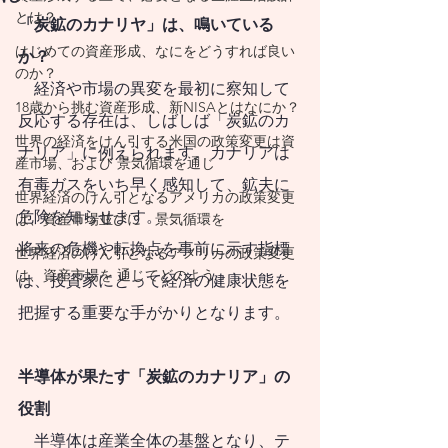
思い描く暮らし方
とは？
「炭鉱のカナリヤ」は、鳴いている
を実現するために
はじめての資産形成、なにをどうすれば良い
か？
は、それに合わせた
のか？
経済や市場の異変を最初に察知して
相当の支出が発生し
18歳から挑む資産形成、新NISAとはなにか？
反応する存在は、しばしば「炭鉱のカ
ます。必然的に発生
世界の経済をけん引する米国の政策変更は資
ナリア」に例えられます。カナリアは
産市場、および 景気循環を通じ
する支出であれば、
有毒ガスをいち早く感知して、鉱夫に
世界経済のけん引となるアメリカの政策変更
将来に向けて背負っ
危険を知らせます。
は、資産市場並びに 景気循環を
ている負債です。
将来の危機や転換点を事前に示す指標
世界経済のけん引となるアメリカの政策変更
は、資産市場を 通じてどのよう
​
人生100年時代が現
は、投資家にとって経済の健康状態を
実になった今、これ
把握する重要な手がかりとなります。
に見合った資産形成
半導体が果たす「炭鉱のカナリア」の
の必要性を背負って
役割
暮らしていると意識
    半導体は産業全体の基盤となり、テ