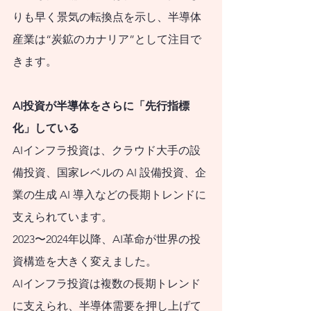
りも早く景気の転換点を示し、半導体
きことは何かを​具体
産業は“炭鉱のカナリア”として注目で
的に示しま
きます。
す。
私は、証券会社お
AI投資が半導体をさらに「先行指標
よび投資信託運用会
化」している
社に42年間勤務し、
AIインフラ投資は、クラウド大手の設
退職後は日本証券業
備投資、国家レベルの AI 設備投資、企
協会の金融・証券イ
業の生成 AI 導入などの長期トレンドに
ンストラクター、投
支えられています。
資信託協会の登録講
2023〜2024年以降、AI革命が世界の投
師、日本学生支援機
資構造を大きく変えました。
構認定スカラシッ
AIインフラ投資は複数の長期トレンド
プ・アドバイザー、
に支えられ、半導体需要を押し上げて