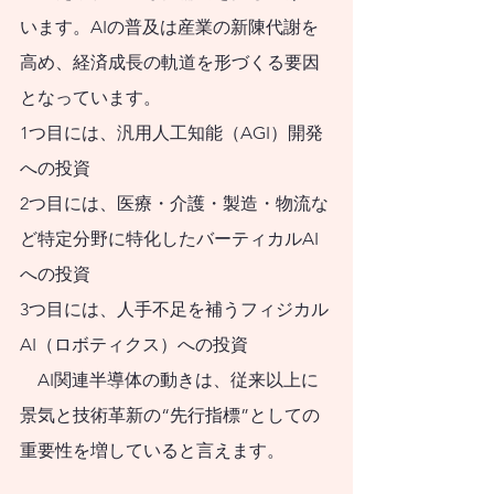
J-FLEC認定アドバイ
います。AIの普及は産業の新陳代謝を
ザー兼講師として10
高め、経済成長の軌道を形づくる要因
となっています。
年間活動してまいり
1つ目には、汎用人工知能（AGI）開発
ました。最低限身に
への投資
付けるべき金融知
2つ目には、医療・介護・製造・物流な
識、金融経済事情の
ど特定分野に特化したバーティカルAI
理解、および適切な
への投資
金融商品の利用ある
3つ目には、人手不足を補うフィジカル
いは選択についての
AI（ロボティクス）への投資
普及活動に従事して
    AI関連半導体の動きは、従来以上に
まいりました。
景気と技術革新の“先行指標”としての
新NISAを活用して
重要性を増していると言えます。
資産形成を始めたい