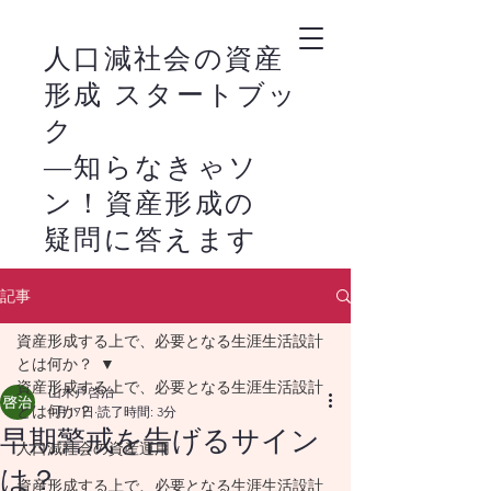
人口減社会の資産
形成 スタートブッ
ク
―知らなきゃソ
ン！資産形成の
疑問に答えます
－
記事
新NISAの活用は、
​
資産形成する上で、必要となる生涯生活設計
株式市場の恩恵を家
とは何か？
計に生かすライフス
資産形成する上で、必要となる生涯生活設計
山木戸啓治
とは何か？
4月17日
読了時間: 3分
タイルの始まりで
早期警戒を告げるサイン
人口減社会の資産運用
す。
は？
資産形成する上で、必要となる生涯生活設計