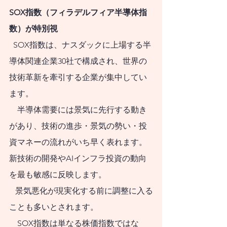
と考えている人のた
SOX指数（フィラデルフィア半導体指
めに、代表的な50の
数）が特別視
疑問に答える形式で
  SOX指数は、ナスダックに上場する半
まとめてみました。
導体関連企業30社で構成され、世界の
これまで紆余曲折を
技術革新を牽引する企業が集中してい
ます。
たどってきた資産形
    半導体需要には景気に先行する動き
成の道の先に、生涯
があり、技術の進歩・景気の勢い・投
続く長くて真っすぐ
資マネーの流れがいち早く表れます。
な道が見えてくるこ
新技術の開発やAIインフラ投資の動向
とを期待します。人
を最も敏感に反映します。
口減社会の資産形成
   景気悪化が現実化する前に調整に入る
のためのスタートブ
ことも多いとされます。
ックとして活用して
    SOX指数は単なる株価指数ではな