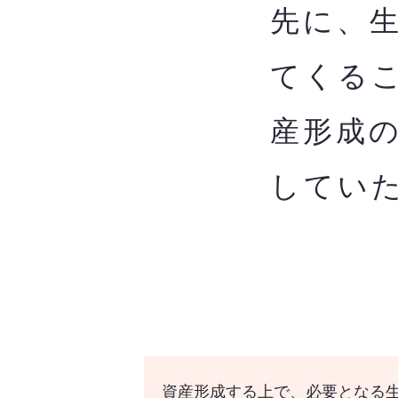
先に、
てくる
産形成
してい
資産形成する上で、必要となる