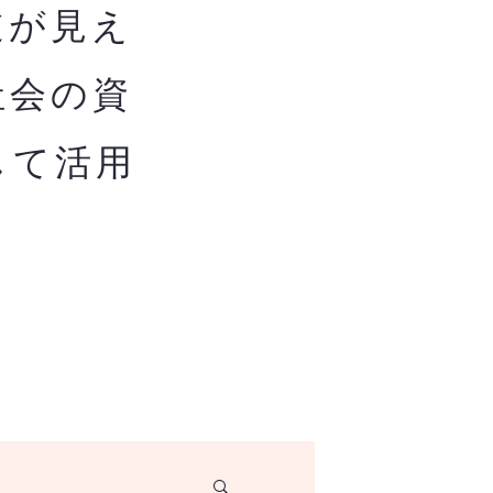
道が見え
社会の資
して活用