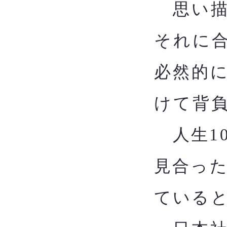
思い描
それに
必然的
けて背
​
人生1
見合っ
ている