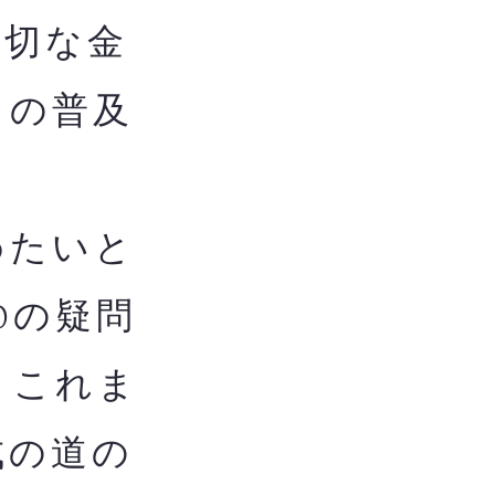
適切な金
ての普及
めたいと
0の疑問
。これま
成の道の