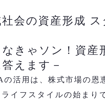
減社会の資産形成 ス
ク
らなきゃソン！資産
に答えます－
SAの活用は、株式市場の恩
すライフスタイルの始まり