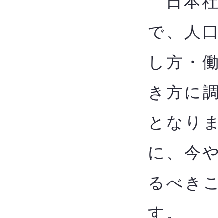
日本社
で、人
し方・
き方に
となり
に、今
るべきこ
す