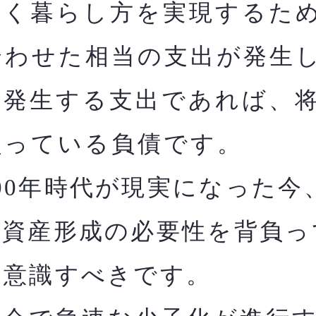
く暮らし方を実現するた
合わせた相当の支出が発生
に発生する支出であれば、
負っている負債です。
00年時代が現実になった今
た資産形成の必要性を背負っ
と意識すべきです。