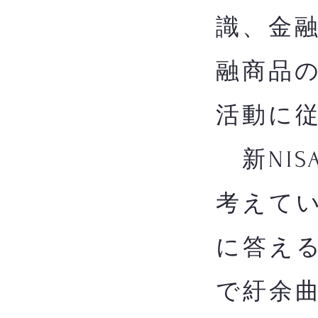
識、金
融商品
活動に
新NIS
考えてい
に答え
で紆余