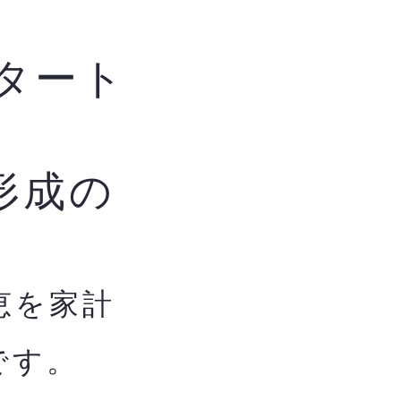
タート
形成の
恵を家計
です。