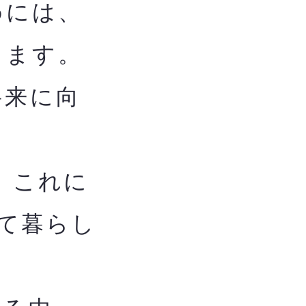
めには、
します。
将来に向
、これに
て暮らし