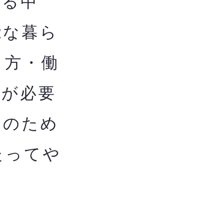
る中
能な暮ら
し方・働
用が必要
用のため
たってや
ま