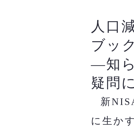
人口
ブッ
―知
疑問
新NI
​
に生か