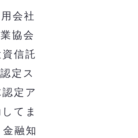
用会社
券業協会
投資信託
構認定ス
C認定ア
動してま
き金融知