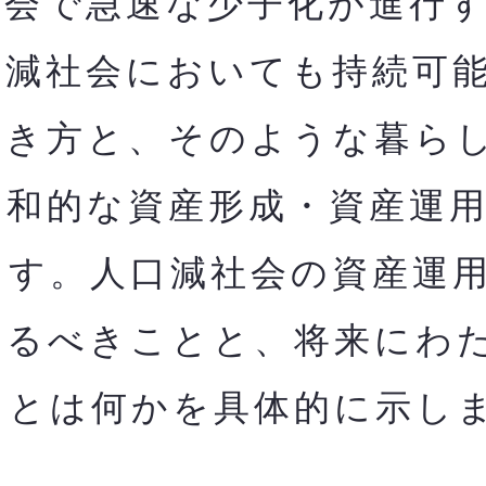
会で急速な少子化が進行す
口減社会においても持
続可
働き方と、そのような暮ら
調和的な資産形成・資産運
ます。人口減社会の資産運
やるべきことと、将来にわ
とは何かを​具体的に示し
。