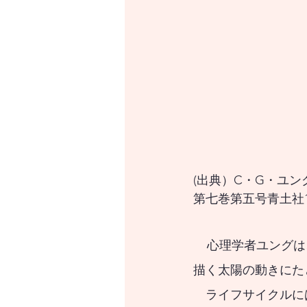
(出典）C・G・ユン
第七巻第五号青土社1
    心理学者ユングは、人生を一日の太陽の動きにならって、人生を水平線から昇り、軌道を
描く太陽の動きにた
　ライフサイクルに