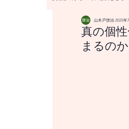
山木戸啓治
2025年
資産形成する上で、必要と
真の個性
まるのか
はじめての資産形成、なに
世界の経済をけん引する米
世界経済のけん引となるア
世界経済のけん引となるア