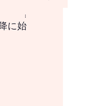
降に始
NISAとはなにか？