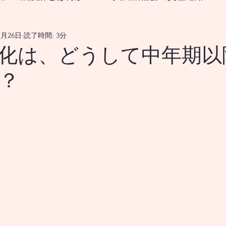
7月26日
読了時間: 3分
なる生涯生活設計とは？
化は、どうして中年期以
？
をどうすれば良いのか？
18歳から挑む資産形成、新
国の政策変更は資産市場、および 景気循環を通じ
メリカの政策変更は、資産市場並びに 景気循環を
メリカの政策変更は、資産市場を 通じてどのよう