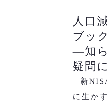
人口
ブッ
―知
疑問
新NI
​
に生か