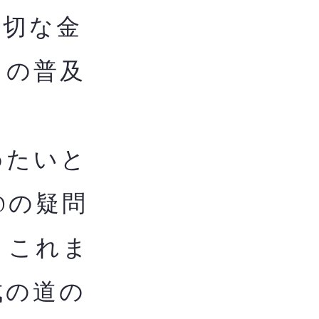
適切な金
ての普及
めたいと
0の疑問
。これま
成の道の