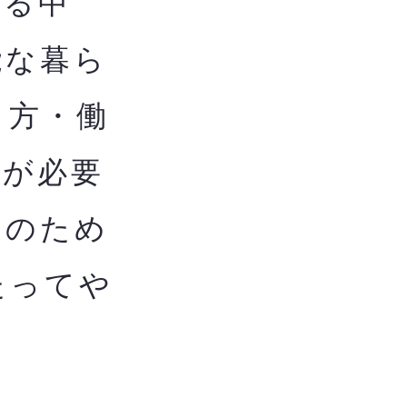
る中
能な暮ら
し方・働
用が必要
用のため
たってや
ま