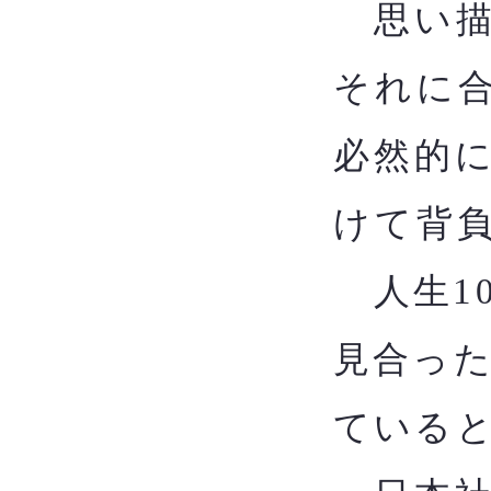
思い描
それに
必然的
けて背
​
人生1
見合っ
ている