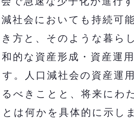
会で急速な少子化が進行す
口減社会においても持
続可
働き方と、そのような暮ら
調和的な資産形成・資産運
ます。人口減社会の資産運
やるべきことと、将来にわ
とは何かを​具体的に示し
。