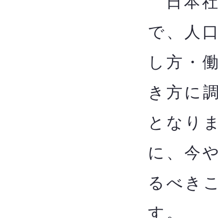
日本社
で、人
し方・
き方に
となり
に、今
るべきこ
す