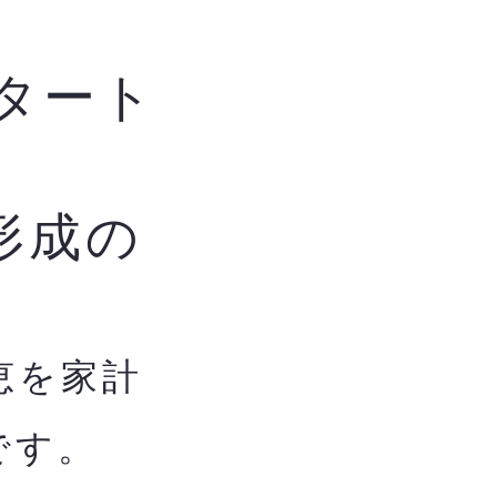
タート
形成の
恵を家計
です。