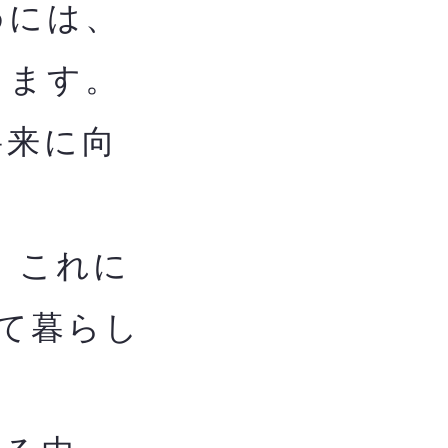
めには、
します。
将来に向
、これに
て暮らし