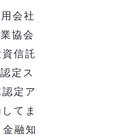
用会社
券業協会
投資信託
構認定ス
C認定ア
動してま
き金融知