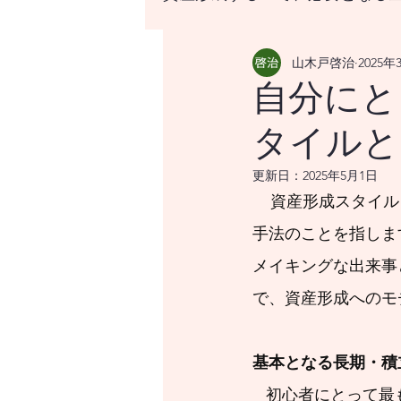
山木戸啓治
2025年
資産形成する上で、必要と
自分にと
タイルと
はじめての資産形成、なに
更新日：
2025年5月1日
    資産形成スタイルとは適切な家計管理の実践、および資産形成の基本となる考え方や投資
世界の経済をけん引する米
手法のことを指しま
メイキングな出来事
世界経済のけん引となるア
で、資産形成へのモ
世界経済のけん引となるア
基本となる長期・積
   初心者にとって最も当てはまる、投資リスクを軽減するための資産形成スタイルが長期・