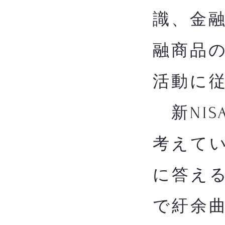
識、金
融商品
活動に
新NIS
考えてい
に答え
で紆余