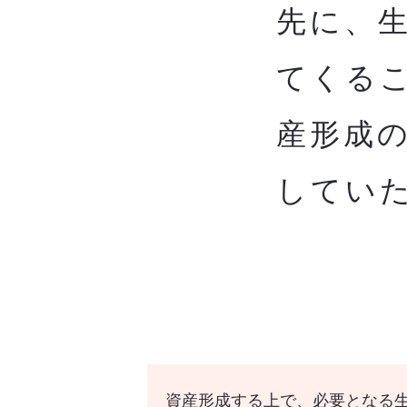
先に、
てくる
産形成
してい
資産形成する上で、必要となる