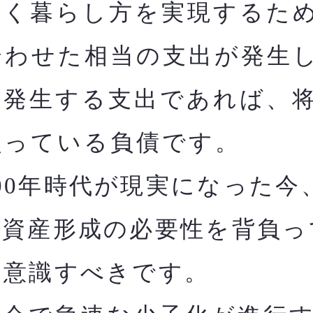
く暮らし方を実現するた
合わせた相当の支出が発生
に発生する支出であれば、
負っている負債です。
00年時代が現実になった今
た資産形成の必要性を背負っ
と意識すべきです。