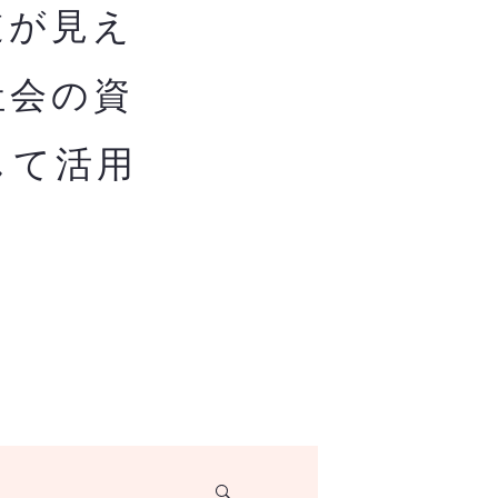
道が見え
社会の資
して活用