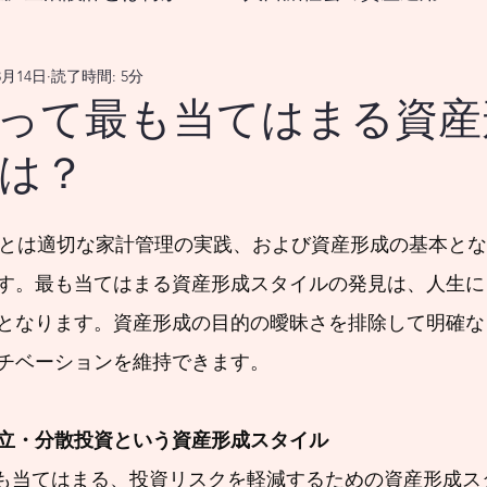
3月14日
読了時間: 5分
なる生涯生活設計とは？
って最も当てはまる資産
は？
をどうすれば良いのか？
18歳から挑む資産形成、新
国の政策変更は資産市場、および 景気循環を通じ
す。最も当てはまる資産形成スタイルの発見は、人生に
となります。資産形成の目的の曖昧さを排除して明確な
メリカの政策変更は、資産市場並びに 景気循環を
チベーションを維持できます。
メリカの政策変更は、資産市場を 通じてどのよう
立・分散投資という資産形成スタイル