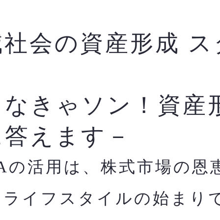
減社会の資産形成 ス
ク
らなきゃソン！資産
に答えます－
SAの活用は、株式市場の恩
すライフスタイルの始まり