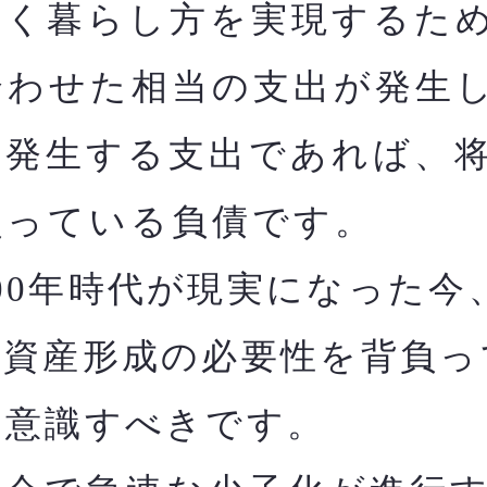
く暮らし方を実現するた
合わせた相当の支出が発生
に発生する支出であれば、
負っている負債です。
00年時代が現実になった今
た資産形成の必要性を背負っ
と意識すべきです。