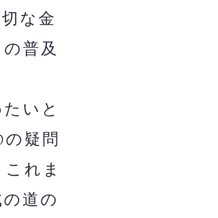
適切な金
ての普及
めたいと
0の疑問
。これま
成の道の