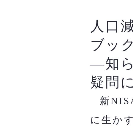
人口
ブッ
―知
疑問
新NI
​
に生か