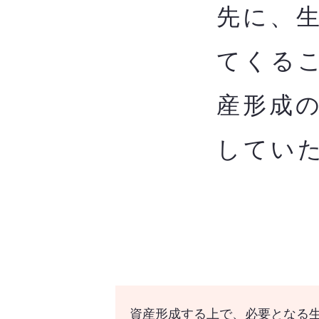
先に、
てくる
産形成
してい
資産形成する上で、必要となる