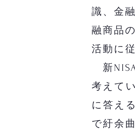
識、金
融商品
活動に
新NIS
考えてい
に答え
で紆余