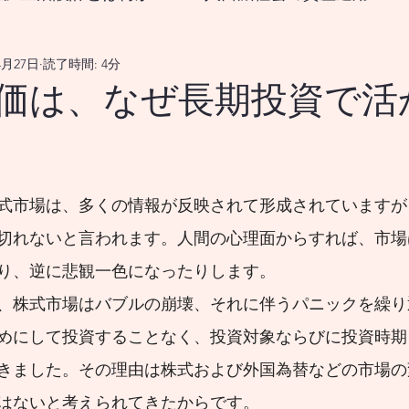
4月27日
読了時間: 4分
なる生涯生活設計とは？
の真価は、なぜ長期投資で
をどうすれば良いのか？
18歳から挑む資産形成、新
式市場は、多くの情報が反映されて形成されていますが
国の政策変更は資産市場、および 景気循環を通じ
切れないと言われます。人間の心理面からすれば、市場
り、逆に悲観一色になったりします。
メリカの政策変更は、資産市場並びに 景気循環を
、株式市場はバブルの崩壊、それに伴うパニックを繰り
めにして投資することなく、投資対象ならびに投資時期
メリカの政策変更は、資産市場を 通じてどのよう
きました。その理由は株式および外国為替などの市場の
はないと考えられてきたからです。