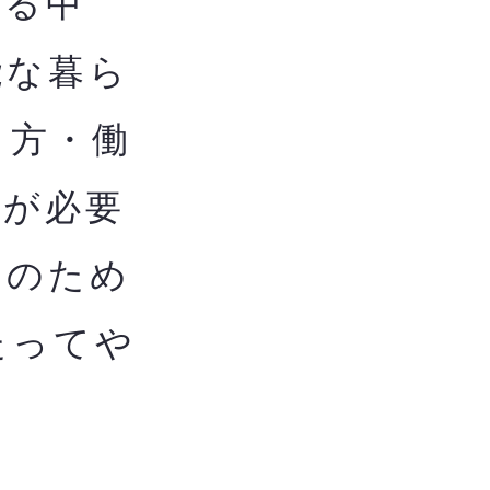
る中
能な暮ら
し方・働
用が必要
用のため
たってや
ま