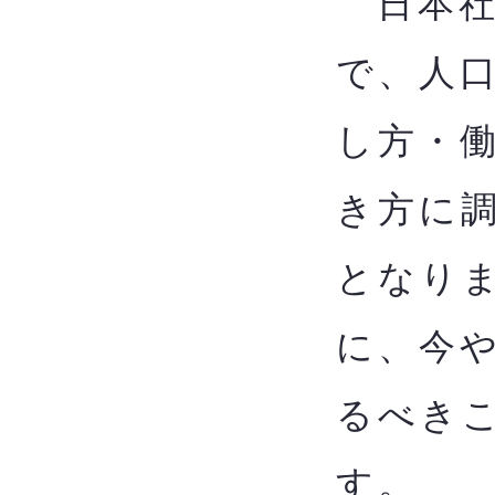
日本社
で、人
し方・
き方に
となり
に、今
るべきこ
す