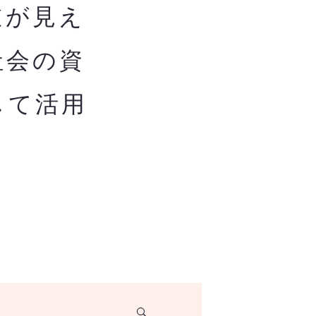
道が見え
社会の資
して活用