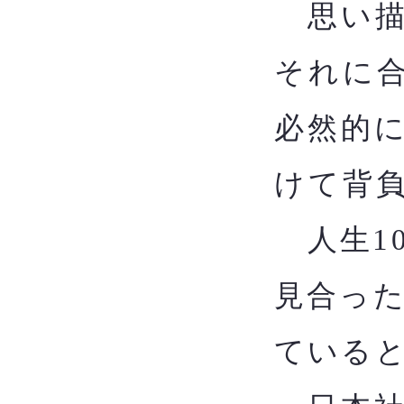
思い描
それに
必然的
けて背
​
人生1
見合っ
ている