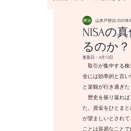
山木戸啓治
2025年
資産形成する上で、必要と
NISA
るのか？
はじめての資産形成、なに
更新日：
4月12日
　取引が集中する株
世界の経済をけん引する米
全には効率的と言い
と楽観が行き過ぎた
世界経済のけん引となるア
　歴史を振り返れば
た。資金をひとまと
世界経済のけん引となるア
が望ましいとされて
ことは容易なことで