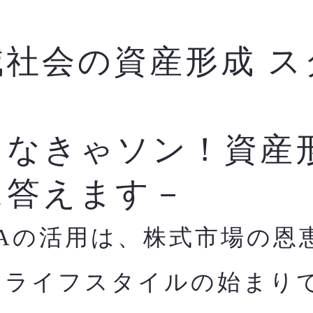
減社会の資産形成 ス
ク
らなきゃソン！資産
に答えます－
SAの活用は、株式市場の恩
すライフスタイルの始まり