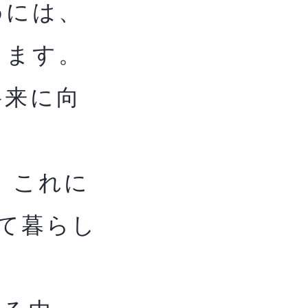
めには、
します。
将来に向
、これに
て暮らし