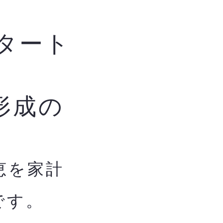
タート
形成の
恵を家計
です。