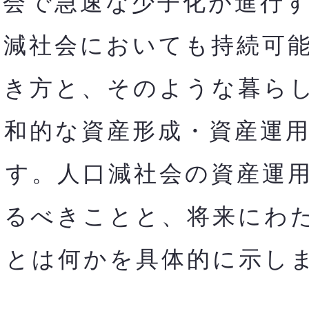
会で急速な少子化が進行す
口減社会においても持
続可
働き方と、そのような暮ら
調和的な資産形成・資産運
ます。人口減社会の資産運
やるべきことと、将来にわ
とは何かを​具体的に示し
。