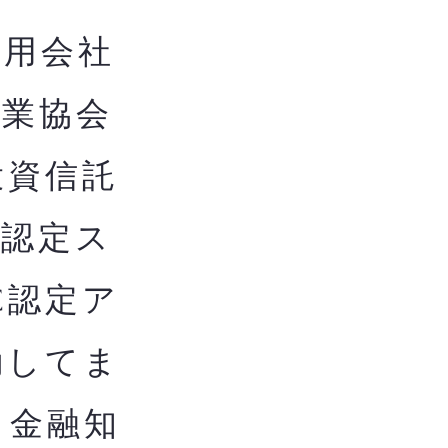
用会社
券業協会
投資信託
構認定ス
C認定ア
動してま
き金融知