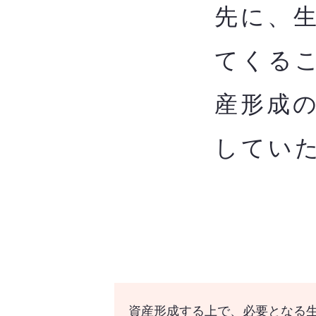
先に、
てくる
産形成
してい
資産形成する上で、必要となる