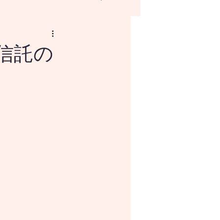
資信託の
NISAとはなにか？