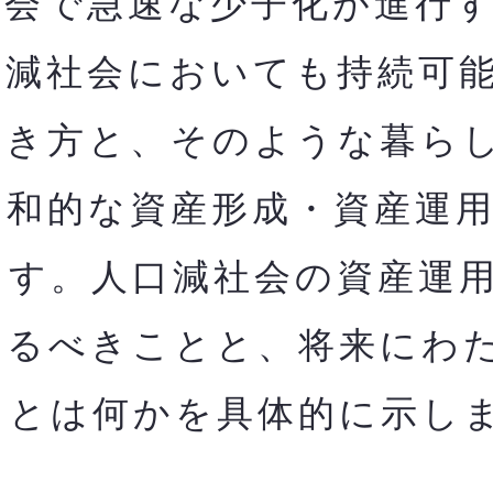
会で急速な少子化が進行す
口減社会においても持
続可
働き方と、そのような暮ら
調和的な資産形成・資産運
ます。人口減社会の資産運
やるべきことと、将来にわ
とは何かを​具体的に示し
。