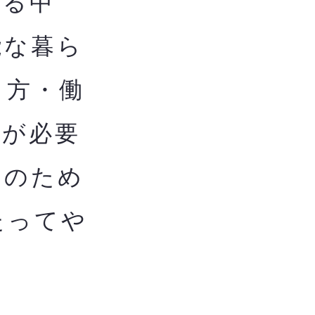
る中
能な暮ら
し方・働
用が必要
用のため
たってや
ま