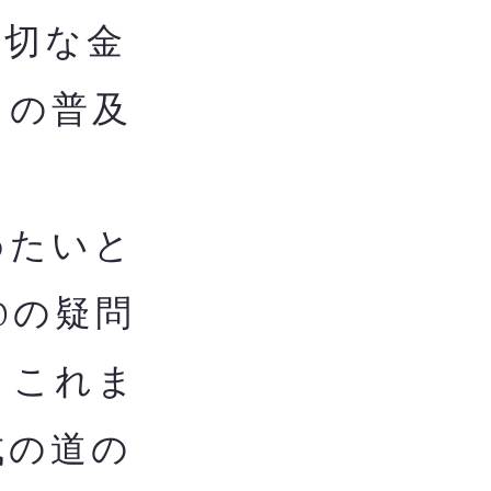
適切な金
ての普及
めたいと
0の疑問
。これま
成の道の