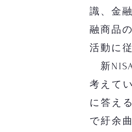
識、金
融商品
活動に
新NIS
考えてい
に答え
で紆余