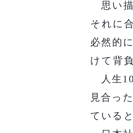
思い描
それに
必然的
けて背
​
人生1
見合っ
ている