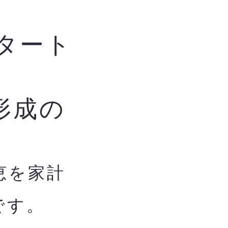
タート
形成の
恵を家計
です。