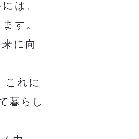
めには、
します。
将来に向
、これに
て暮らし