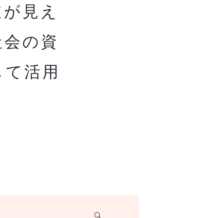
道が見え
社会の資
して活用