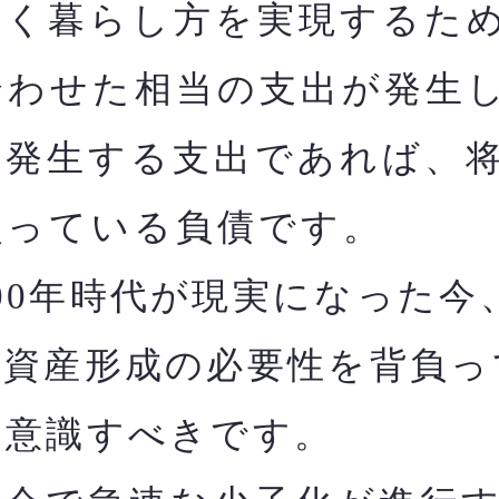
く暮らし方を実現するた
合わせた相当の支出が発生
に発生する支出であれば、
負っている負債です。
00年時代が現実になった今
た資産形成の必要性を背負っ
と意識すべきです。