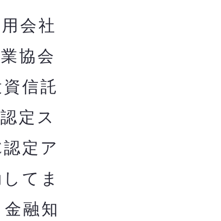
用会社
券業協会
投資信託
構認定ス
C認定ア
動してま
き金融知