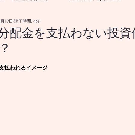
8月19日
読了時間: 4分
なる生涯生活設計とは？
で、分配金を支払わない投
？
をどうすれば良いのか？
18歳から挑む資産形成、新
支払われるイメージ
国の政策変更は資産市場、および 景気循環を通じ
メリカの政策変更は、資産市場並びに 景気循環を
メリカの政策変更は、資産市場を 通じてどのよう