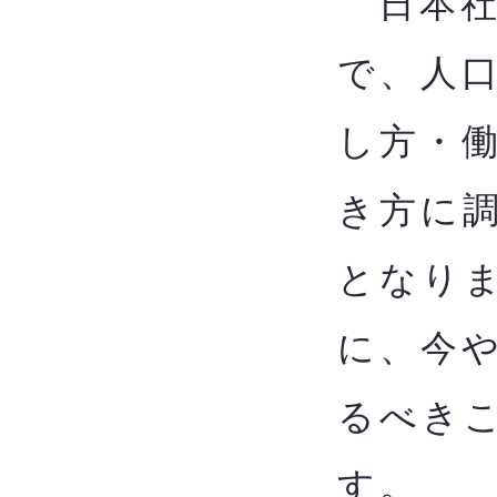
日本社
で、人
し方・
き方に
となり
に、今
るべきこ
す