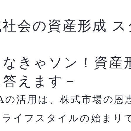
減社会の資産形成 ス
ク
らなきゃソン！資産
に答えます－
SAの活用は、株式市場の恩
すライフスタイルの始まり