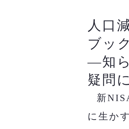
人口
ブッ
―知
疑問
新NI
​
に生か