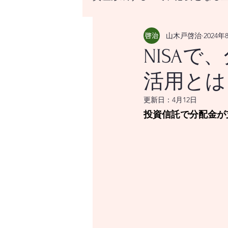
山木戸啓治
2024年
資産形成する上で、必要と
NISA
活用とは
はじめての資産形成、なに
更新日：
4月12日
投資信託で分配金が
世界の経済をけん引する米
世界経済のけん引となるア
世界経済のけん引となるア