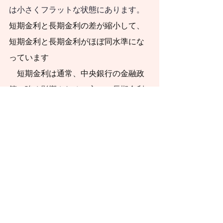
は小さくフラットな状態にあります。
短期金利と長期金利の差が縮小して、
短期金利と長期金利がほぼ同水準にな
っています
　短期金利は通常、中央銀行の金融政
策に強く影響される一方で、長期金利
は経済の長期的な期待やインフレ見通
しに左右されます。長短金利がフラッ
トになっている状態は、経済全体の動
向や投資家心理を反映する重要なシグ
ナルです。この現象は市場や政策当局
が将来の経済成長に対して、慎重な見
方になっている場合に現れます。
　米国景気が底堅いだけインフレ圧力