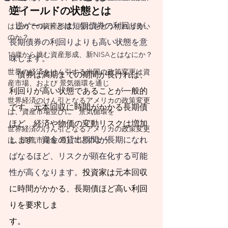
思い描く暮らし方
とは？
逆イールドの状態とは
を実現するために
逆イールドとは短期債券の利回りが、
はじめての資産形成、なにをどうすれば良い
は、それに合わせた
のか？
長期債券の利回りよりも高い状態を意
相当の支出が発生し
18歳から挑む資産形成、新NISAとはなにか？
味します。
ます。必然的に発生
世界の経済をけん引する米国の政策変更は資
　債券は満期までの期間が長ければ、
産市場、および 景気循環を通じ
する支出であれば、
利回りが高い状態であることが一般的
世界経済のけん引となるアメリカの政策変更
将来に向けて背負っ
です。元本回収に時間がかかる長期債
は、資産市場並びに 景気循環を
ほど、経済や物価の変動リスクは増加
ている負債です。
世界経済のけん引となるアメリカの政策変更
します。
資金の貸出期間が長期になれ
は、資産市場を 通じてどのよう
​
人生100年時代が現
ばなるほど、リスクが顕在化する可能
実になった今、これ
性が高くなります。
投資家は
元本回収
に見合った資産形成
に時間がかかる、長期債ほど
高い利回
の必要性を背負って
りを要求しま
暮らしていると意識
す。　　　　　　　　　　　　　　　