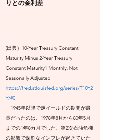
りとの金利差
J-FLEC認定アドバイ
ザー兼講師として10
年間活動してまいり
ました。最低限身に
(出典）10-Year Treasury Constant 
付けるべき金融知
Maturity Minus 2-Year Treasury 
識、金融経済事情の
Constant Maturity1 Monthly, Not 
理解、および適切な
Seasonally Adjusted
金融商品の利用ある
https://fred.stlouisfed.org/series/T10Y2
いは選択についての
Y/#0
普及活動に従事して
　1945年以降で逆イールドの期間が最
まいりました。
長だったのは、1978年8月から80年5月
新NISAを活用して
までの1年8カ月でした。第2次石油危機
資産形成を始めたい
の影響で深刻なインフレが起きていた