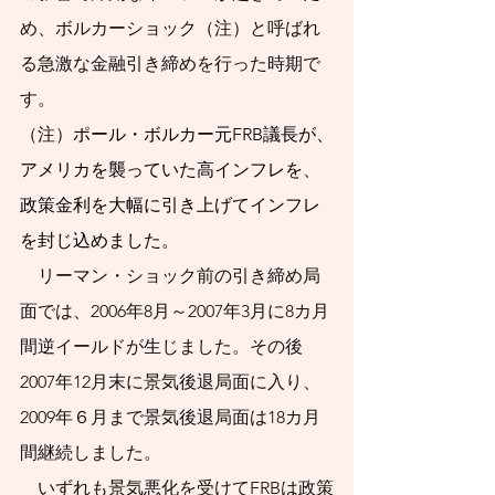
と考えている人のた
め、ボルカーショック（注）と呼ばれ
めに、代表的な50の
る急激な金融引き締めを行った時期で
疑問に答える形式で
す。
まとめてみました。
（注）
ポール・ボルカー元FRB議長が、
これまで紆余曲折を
アメリカを襲っていた高インフレを、
政策金利を大幅に引き上げてインフレ
たどってきた資産形
を封じ込めました。
成の道の先に、生涯
　リーマン・ショック前の引き締め局
続く長くて真っすぐ
面では、2006年8月～2007年3月に8カ月
な道が見えてくるこ
間逆イールドが生じました。その後
とを期待します。人
2007年12月末に景気後退局面に入り、
口減社会の資産形成
2009年６月まで景気後退局面は18カ月
のためのスタートブ
間継続しました。
ックとして活用して
　いずれも景気悪化を受けてFRBは政策