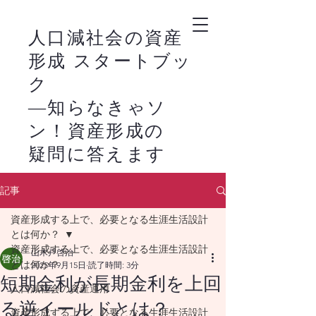
人口減社会の資産
形成 スタートブッ
ク
―知らなきゃソ
ン！資産形成の
疑問に答えます
－
記事
新NISAの活用は、
​
資産形成する上で、必要となる生涯生活設計
株式市場の恩恵を家
とは何か？
計に生かすライフス
資産形成する上で、必要となる生涯生活設計
山木戸啓治
とは何か？
2025年9月15日
読了時間: 3分
タイルの始まりで
短期金利が長期金利を上回
人口減社会の資産運用
す。
る逆イールドとは？
資産形成する上で、必要となる生涯生活設計