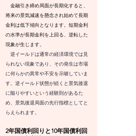
　金融引き締め局面が長期化すると、
きことは何かを​具体
将来の景気減速を懸念され始めて長期
的に示しま
金利は低下傾向となります。短期金利
す。
の水準が長期金利を上回る、逆転した
私は、証券会社お
現象が生じます。
よび投資信託運用会
　逆イールドは通常の経済環境では見
社に42年間勤務し、
られない現象であり、その発生は市場
退職後は日本証券業
に何らかの異常や不安を示唆していま
協会の金融・証券イ
す。逆イールド状態が続くと景気後退
ンストラクター、投
に陥りやすいという経験則があるた
資信託協会の登録講
め、景気後退局面の先行指標としてと
師、日本学生支援機
らえられます。
構認定スカラシッ
2年国債利回りと10年国債利回
プ・アドバイザー、