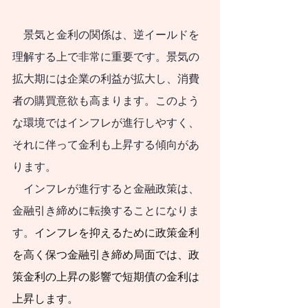
すべきです。
日本社会で急速な
　景気と金利の関係は、逆イールドを
少子化が進行する中
理解する上で非常に重要です。景気の
で、人口減社会にお
拡大期には企業の利益が拡大し、消費
いても持
続可能な暮
者の購買意欲も高まります。このよう
らし方・働き方と、
な環境ではインフレが進行しやすく、
そのような暮らし
それに伴って金利も上昇する傾向があ
方・働き方に調和的
ります。
な資産形成・資産運
　インフレが進行すると金融政策は、
用が必要となりま
金融引き締めに転換することになりま
す。
インフレを抑えるために政策金利
す。人口減社会の資
を高く保つ金融引き締め局面では、政
産運用のために、今
策金利の上昇の影響で短期債の金利は
やるべきことと、将
上昇します。
来にわたってやるべ