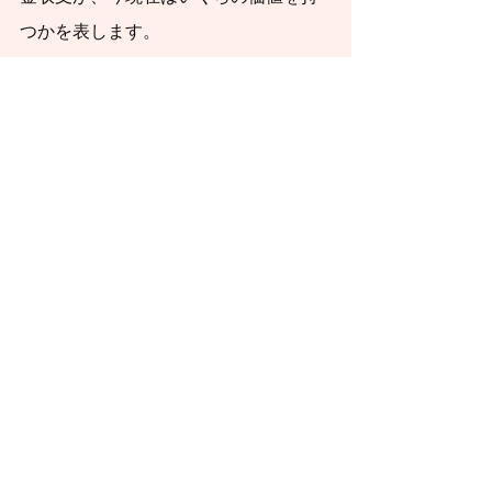
つかを表します。
    成長期待が高ければ高いほど、将来
の現金収支が増加する予想に基づいて
株価は上昇する傾向にあります。現在
の経済価値に換算する際の割引率が低
下すると、株価に追い風になります。
金利が低い時期は将来への持続的な成
長が企業価値に大きく反映されます。
成長期待の高い企業の株価ほど上昇す
る傾向にあります。
　一転、金利が上昇すると、企業が稼
ぎ出す現金収支を現在価値に割り引く
際の割引率も上昇します。上昇した割
引率で割り引かれることになれば、現