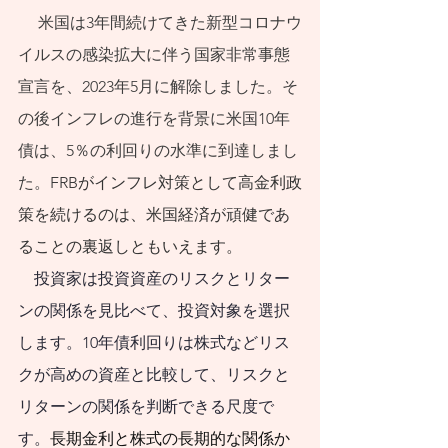
と考えている人のた
　 米国は3年間続けてきた新型コロナウ
めに、代表的な50の
イルスの感染拡大に伴う国家非常事態
疑問に答える形式で
宣言を、2023年5月に解除しました。そ
まとめてみました。
の後インフレの進行を背景に米国10年
債は、5％の利回りの水準に到達しまし
これまで紆余曲折を
た。
FRBがインフレ対策として高金利政
たどってきた資産形
策を続けるのは、米国経済が頑健であ
成の道の先に、生涯
ることの裏返しともいえます。
続く長くて真っすぐ
　投資家は投資資産のリスクとリター
な道が見えてくるこ
ンの関係を見比べて、投資対象を選択
とを期待します。人
します。10年債利回りは株式などリス
口減社会の資産形成
クが高めの資産と比較して、リスクと
のためのスタートブ
リターンの関係を判断できる尺度で
ックとして活用して
す。
長期金利と株式の長期的な関係か