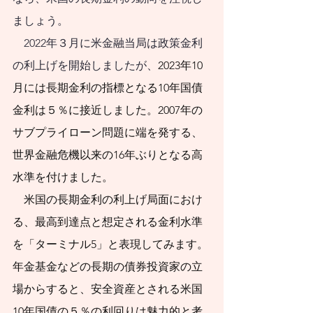
きことは何かを​具体
ましょう。
的に示しま
　2022年３月に米金融当局は政策金利
の利上げを開始しましたが、
2023年10
す。
月には長期金利の指標となる10年国債
私は、証券会社お
金利は５％に接近しました。2007年の
よび投資信託運用会
サブプライローン問題に端を発する、
社に42年間勤務し、
世界金融危機以来の16年ぶりとなる高
退職後は日本証券業
水準を付けました。
協会の金融・証券イ
　米国の長期金利の利上げ局面におけ
ンストラクター、投
る、最高到達点と想定される金利水準
資信託協会の登録講
を「ターミナル5」と表現してみます。
師、日本学生支援機
年金基金などの長期の債券投資家の立
構認定スカラシッ
場からすると、安全資産とされる米国
プ・アドバイザー、
10年国債の５％の利回りは魅力的と考