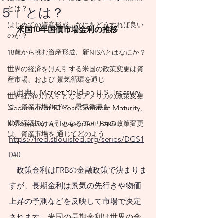
思い描く暮らし方
とは？
５」とは？
を実現するために
はじめての資産形成、なにをどうすれば良い
　米国10年国債市場金利の推移
は、それに合わせた
のか？
相当の支出が発生し
18歳から挑む資産形成、新NISAとはなにか？
ます。必然的に発生
世界の経済をけん引する米国の政策変更は資
産市場、および 景気循環を通じ
する支出であれば、
（出典）
Market Yield on U.S. Treasury 
世界経済のけん引となるアメリカの政策変更
将来に向けて背負っ
は、資産市場並びに 景気循環を
Securities at 10-Year Constant Maturity, 
ている負債です。
世界経済のけん引となるアメリカの政策変更
Quoted on an Investment Basis 　
は、資産市場を 通じてどのよう
​
人生100年時代が現
https://fred.stlouisfed.org/series/DGS1
実になった今、これ
0#0
に見合った資産形成
政策金利はFRBの金融政策で決まりま
の必要性を背負って
すが、長期金利は景気の先行きや物価
暮らしていると意識
上昇の予測などを反映して市場で決定
されます。
米国の長期金利は世界の金