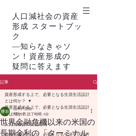
人口減社会の資産
形成 スタートブッ
ク
―知らなきゃソ
ン！資産形成の
疑問に答えます
－
記事
新NISAの活用は、
​
資産形成する上で、必要となる生涯生活設計
株式市場の恩恵を家
とは何か？
計に生かすライフス
資産形成する上で、必要となる生涯生活設計
山木戸啓治
とは何か？
7月25日
読了時間: 4分
タイルの始まりで
世界金融危機以来の米国の
人口減社会の資産運用
す。
長期金利の「ターミナル
資産形成する上で、必要となる生涯生活設計