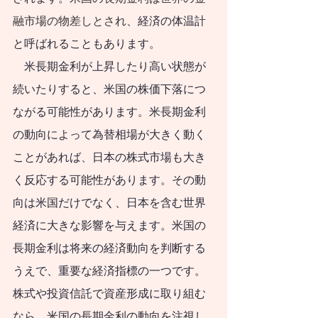
すべきです。
融市場の物差しとされ、
経済の体温計
日本社会で急速な
と呼ばれることもあります。
少子化が進行する中
　米長期金利が上昇したり高い状態が
で、人口減社会にお
続いたりすると、米国の株価下落につ
いても持
続可能な暮
ながる可能性があります。米長期金利
らし方・働き方と、
の動向によって為替相場が大きく動く
そのような暮らし
ことがあれば、日本の株式市場も大き
方・働き方に調和的
く反応する可能性があります。その動
な資産形成・資産運
向は米国だけでなく、日本を含む世界
用が必要となりま
経済に大きな影響を与えます。米国の
す。人口減社会の資
長期金利は将来の経済動向を判断する
産運用のために、今
うえで、重要な経済指標の一つです。
やるべきことと、将
株式や投資信託で資産形成に取り組む
来にわたってやるべ
なら、米国の長期金利の動向を注視し