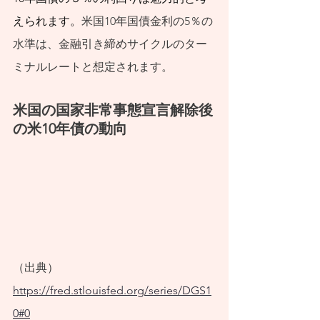
J-FLEC認定アドバイ
えられます。
米国10年国債金利の5％の
ザー兼講師として10
水準は、金融引き締めサイクルのター
年間活動してまいり
ミナルレートと想定されます。
ました。最低限身に
米国の国家非常事態宣言解除後
付けるべき金融知
の米10年債の動向
識、金融経済事情の
理解、および適切な
金融商品の利用ある
いは選択についての
普及活動に従事して
まいりました。
（出典）  
新NISAを活用して
https://fred.stlouisfed.org/series/DGS1
資産形成を始めたい
0#0