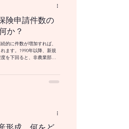
保険申請件数の
何か？
継続的に件数が増加すれば、
れます。1990年以降、新規
程度を下回ると、非農業部門
る傾向がみられます。時期に
安になることもあります。 景
気後退局面かを考えるには、
移動平均値をチェックするの
均値が40万件を超えている状
気が後退局面に入ったと判断
請件数が40万人を超えるかど
ダーラインとされています。
はかなり悪いと判断されま
産形成、何をど
禍に基づく国家非常事態宣言