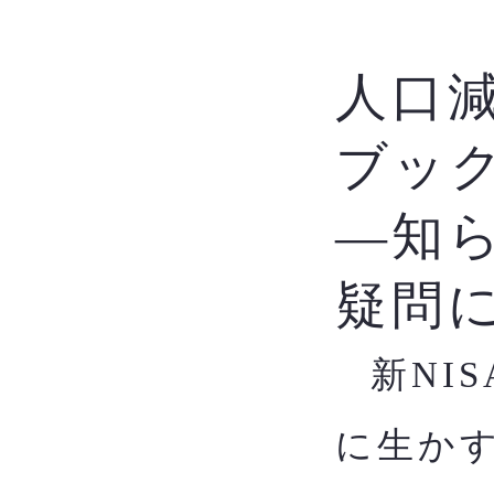
人口
ブッ
―知
疑問
新NI
​
に生か