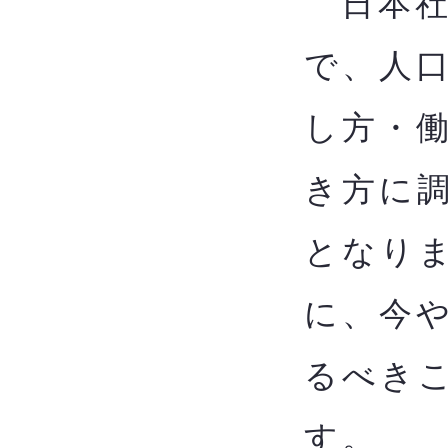
日本社
で、人
し方・
き方に
となり
に、今
るべきこ
す