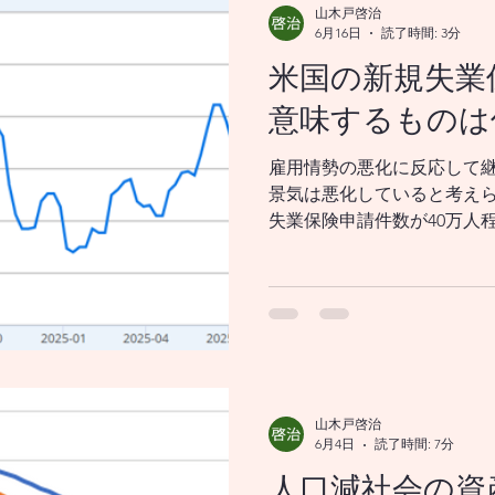
山木戸啓治
6月16日
読了時間: 3分
米国の新規失業
意味するものは
雇用情勢の悪化に反応して
景気は悪化していると考えら
失業保険申請件数が40万人
雇用者数が持続的に増加す
よっては、30万人程度が目
気拡大局面か、それとも景
毎週発表される数字の4週間
が一般的です。4週間移動平
態が続いている場合は、景
できます。 新規失業保険申
山木戸啓治
うかが雇用環境悪化のボー
6月4日
読了時間: 7分
40万件を超えると雇用状況
人口減社会の資
す。 グラフは米国のコロナ