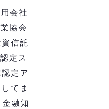
用会社
券業協会
投資信託
構認定ス
C認定ア
動してま
き金融知