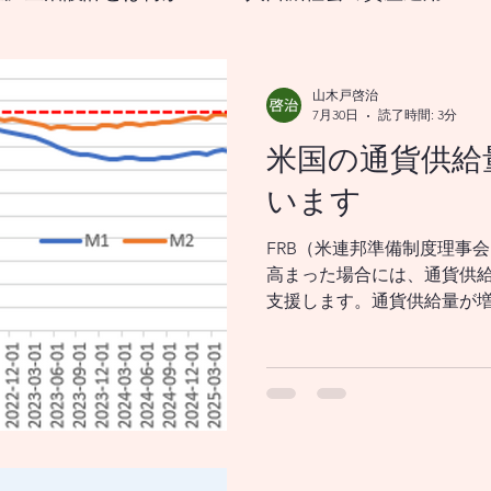
なる生涯生活設計とは？
山木戸啓治
7月30日
読了時間: 3分
米国の通貨供給
をどうすれば良いのか？
18歳から挑む資産形成、新
います
FRB（米連邦準備制度理事
国の政策変更は資産市場、および 景気循環を通じ
高まった場合には、通貨供
支援します。通貨供給量が
を増やすことができるよう
メリカの政策変更は、資産市場並びに 景気循環を
は企業が投資を増やす選択
進します。
メリカの政策変更は、資産市場を 通じてどのよう