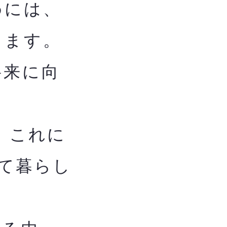
めには、
します。
将来に向
、これに
て暮らし