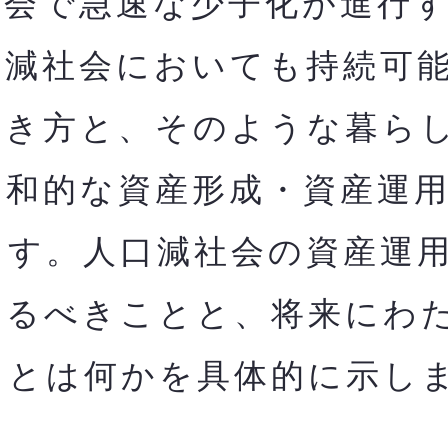
会で急速な少子化が進行す
口減社会においても持
続可
働き方と、そのような暮ら
調和的な資産形成・資産運
ます。人口減社会の資産運
やるべきことと、将来にわ
とは何かを​具体的に示し
。