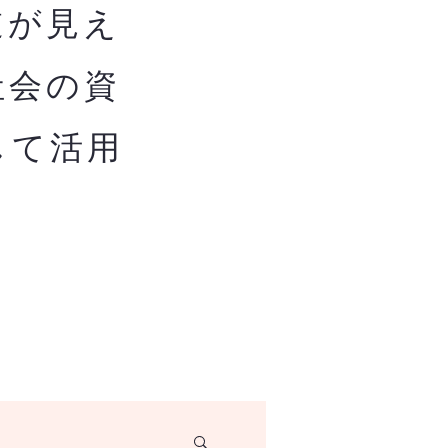
道が見え
社会の資
して活用