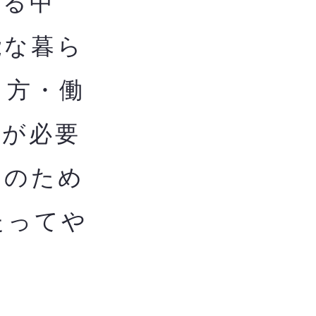
る中
能な暮ら
し方・働
用が必要
用のため
たってや
ま