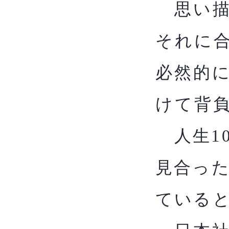
思い描
それに
必然的
けて背
​
人生1
見合っ
ている