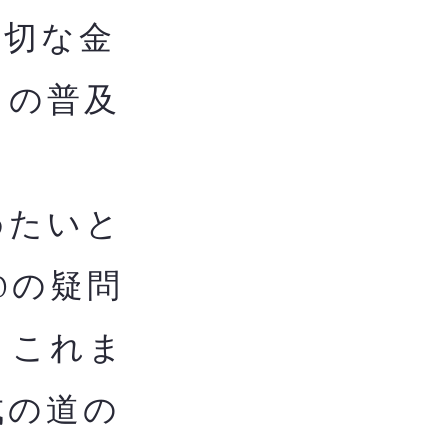
適切な金
ての普及
めたいと
0の疑問
。これま
成の道の