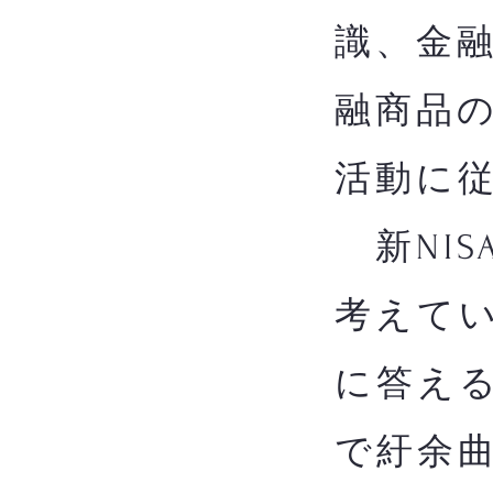
識、金
融商品
活動に
新NIS
考えてい
に答え
で紆余