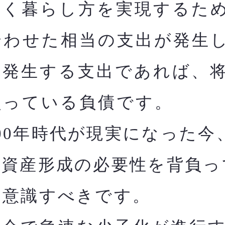
く暮らし方を実現するた
合わせた相当の支出が発生
に発生する支出であれば、
負っている負債です。
00年時代が現実になった今
た資産形成の必要性を背負っ
と意識すべきです。