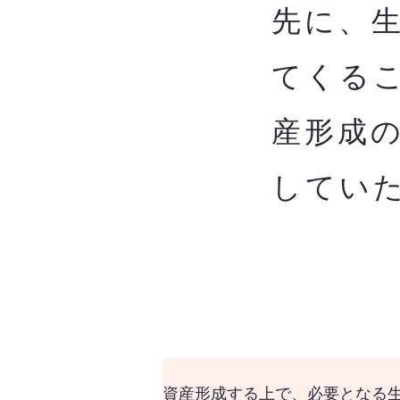
先に、
てくる
産形成
してい
資産形成する上で、必要となる