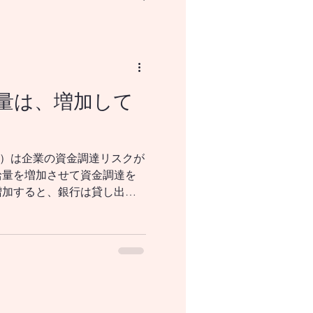
量は、増加して
NISAとはなにか？
会）は企業の資金調達リスクが
給量を増加させて資金調達を
増加すると、銀行は貸し出し
になります。貸し出しの増加
肢を可能にし、経済成長を促