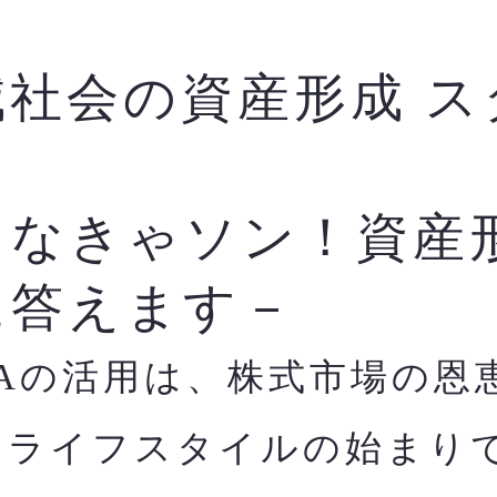
減社会の資産形成 ス
ク
らなきゃソン！資産
に答えます－
SAの活用は、株式市場の恩
すライフスタイルの始まり