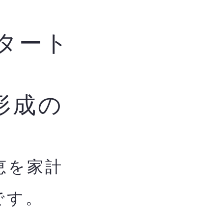
タート
形成の
恵を家計
です。